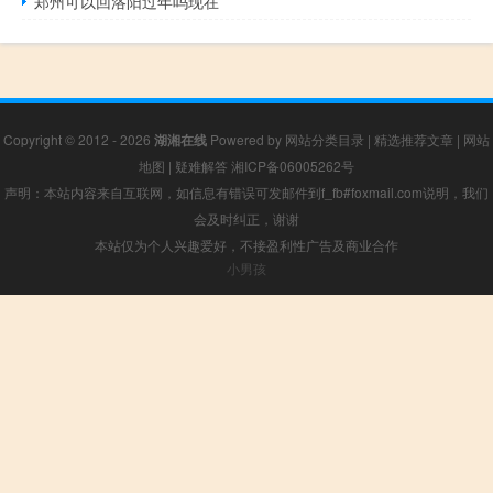
郑州可以回洛阳过年吗现在
Copyright © 2012 - 2026
湖湘在线
Powered by
网站分类目录
|
精选推荐文章
|
网站
地图
|
疑难解答
湘ICP备06005262号
声明：本站内容来自互联网，如信息有错误可发邮件到f_fb#foxmail.com说明，我们
会及时纠正，谢谢
本站仅为个人兴趣爱好，不接盈利性广告及商业合作
小男孩