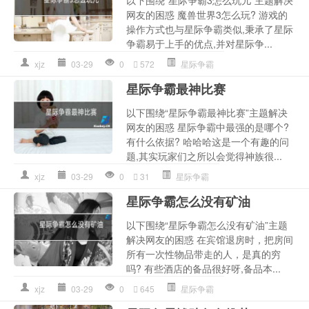
以下围绕“星际争霸3怎么玩儿”主题解决
网友的困惑 魔兽世界3怎么玩? 游戏的
操作方式也与星际争霸类似,秉承了星际
争霸易于上手的优点,并对星际争...
xjz
03-29
0
572
星际争霸
星际争霸最神比赛
以下围绕“星际争霸最神比赛”主题解决
网友的困惑 星际争霸中最强的是哪个?
有什么依据? 哈哈哈这是一个有趣的问
题,其实玩家们之所以会觉得神族很...
xjz
03-29
0
31
星际争霸
星际争霸怎么没有矿油
以下围绕“星际争霸怎么没有矿油”主题
解决网友的困惑 在宾馆退房时，把房间
所有一次性物品带走的人，是真的穷
吗? 有些酒店的备品很好呀,备品本...
xjz
03-29
0
645
星际争霸