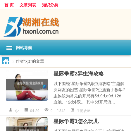
首 页
文章列表
知识分类
网站导航
>
作者“xjz”的文章
星际争霸2异虫海攻略
以下围绕“星际争霸2异虫海攻略”主题解
决网友的困惑 星际争霸2虫族新手教学?
虫族较为常见的开局有5d,9d,o9d,12d
血池、12d外双。 其中5d开局流...
xjz
04-29
0
842
手游攻略
星际争霸3怎么玩儿