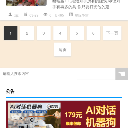
断输赢? 1,摧毁对手所有的建筑,即使对
手有再多的兵,你只要打光他的建...
xjz
03-29
0
465
星际争霸
1
2
3
4
5
6
下一页
尾页
☚
公告