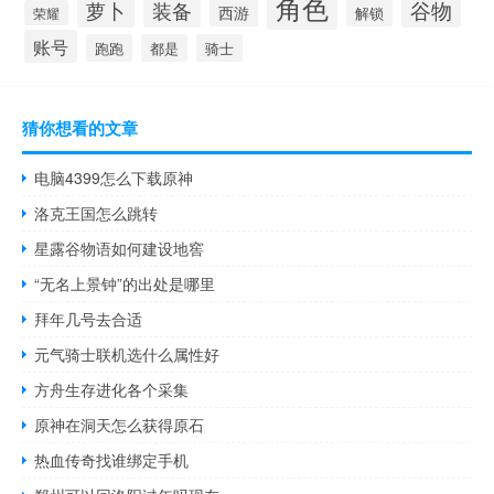
角色
谷物
萝卜
装备
西游
解锁
荣耀
账号
跑跑
都是
骑士
猜你想看的文章
电脑4399怎么下载原神
洛克王国怎么跳转
星露谷物语如何建设地窖
“无名上景钟”的出处是哪里
拜年几号去合适
元气骑士联机选什么属性好
方舟生存进化各个采集
原神在洞天怎么获得原石
热血传奇找谁绑定手机