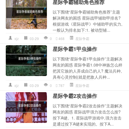
星际争霸辅助角色推荐
以下围绕“星际争霸辅助角色推荐”主题
解决网友的困惑 星际战甲辅助甲排名?
根据游戏《星际战甲》中辅助甲的实力,
一般认为排名如下:1. 被动型辅...
xjz
03-29
0
468
星际争霸
星际争霸1甲虫操作
以下围绕“星际争霸1甲虫操作”主题解决
网友的困惑 星际争霸1.08中神族怎么样
把其它族的人弄成自己的人? 魔法兵种,
具有心灵控制(就是把敌人兵种...
xjz
03-29
0
787
星际争霸
星际争霸2攻击操作
以下围绕“星际争霸2攻击操作”主题解决
网友的困惑 星际战甲强力攻击怎么按?
按下A键。1. 星际战甲游戏中,强力攻击
是通过按下A键来实现的。按下A...