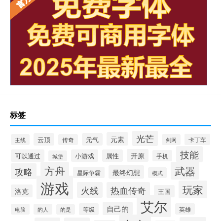
标签
光芒
元素
云顶
元气
卡丁车
主线
传奇
剑网
技能
开原
可以通过
小游戏
属性
手机
城堡
方舟
武器
攻略
最终幻想
星际争霸
模式
游戏
玩家
火线
热血传奇
洛克
王国
艾尔
自己的
等级
英雄
电脑
的人
的是