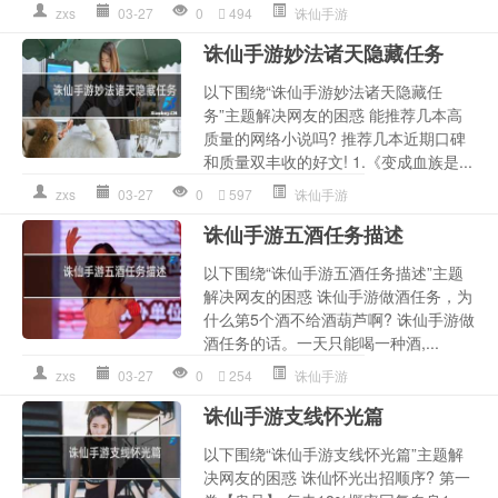
zxs
03-27
0
494
诛仙手游
诛仙手游妙法诸天隐藏任务
以下围绕“诛仙手游妙法诸天隐藏任
务”主题解决网友的困惑 能推荐几本高
质量的网络小说吗? 推荐几本近期口碑
和质量双丰收的好文! 1.《变成血族是...
zxs
03-27
0
597
诛仙手游
诛仙手游五酒任务描述
以下围绕“诛仙手游五酒任务描述”主题
解决网友的困惑 诛仙手游做酒任务，为
什么第5个酒不给酒葫芦啊? 诛仙手游做
酒任务的话。一天只能喝一种酒,...
zxs
03-27
0
254
诛仙手游
诛仙手游支线怀光篇
以下围绕“诛仙手游支线怀光篇”主题解
决网友的困惑 诛仙怀光出招顺序? 第一