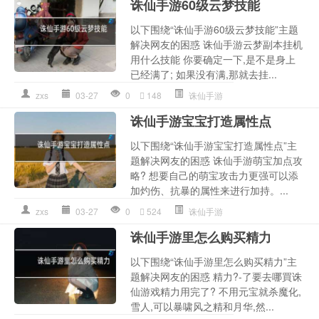
诛仙手游60级云梦技能
以下围绕“诛仙手游60级云梦技能”主题
解决网友的困惑 诛仙手游云梦副本挂机
用什么技能 你要确定一下,是不是身上
已经满了; 如果没有满,那就去挂...
zxs
03-27
0
148
诛仙手游
诛仙手游宝宝打造属性点
以下围绕“诛仙手游宝宝打造属性点”主
题解决网友的困惑 诛仙手游萌宝加点攻
略? 想要自己的萌宝攻击力更强可以添
加灼伤、抗暴的属性来进行加持。...
zxs
03-27
0
524
诛仙手游
诛仙手游里怎么购买精力
以下围绕“诛仙手游里怎么购买精力”主
题解决网友的困惑 精力?-了要去哪買诛
仙游戏精力用完了? 不用元宝就杀魔化,
雪人,可以暴啸风之精和月华,然...