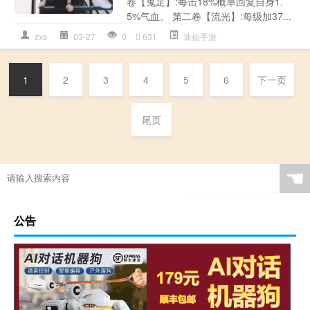
卷【鬼足】:每击18%概率回复自身1.
5%气血。 第二卷【流光】:每级加37...
zxs
03-27
0
631
诛仙手游
1
2
3
4
5
6
下一页
尾页
☚
公告