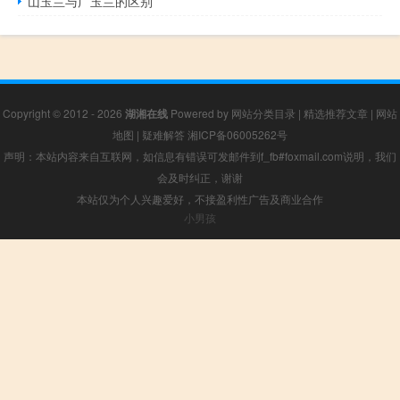
山玉兰与广玉兰的区别
Copyright © 2012 - 2026
湖湘在线
Powered by
网站分类目录
|
精选推荐文章
|
网站
地图
|
疑难解答
湘ICP备06005262号
声明：本站内容来自互联网，如信息有错误可发邮件到f_fb#foxmail.com说明，我们
会及时纠正，谢谢
本站仅为个人兴趣爱好，不接盈利性广告及商业合作
小男孩