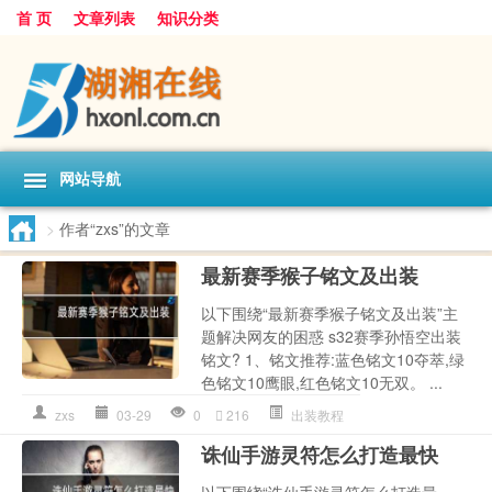
首 页
文章列表
知识分类
网站导航
>
作者“zxs”的文章
最新赛季猴子铭文及出装
以下围绕“最新赛季猴子铭文及出装”主
题解决网友的困惑 s32赛季孙悟空出装
铭文? 1、铭文推荐:蓝色铭文10夺萃,绿
色铭文10鹰眼,红色铭文10无双。 ...
zxs
03-29
0
216
出装教程
诛仙手游灵符怎么打造最快