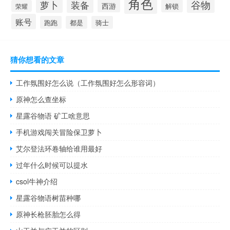
角色
谷物
萝卜
装备
西游
解锁
荣耀
账号
跑跑
都是
骑士
猜你想看的文章
工作氛围好怎么说（工作氛围好怎么形容词）
原神怎么查坐标
星露谷物语 矿工啥意思
手机游戏闯关冒险保卫萝卜
艾尔登法环卷轴给谁用最好
过年什么时候可以提水
csol牛神介绍
星露谷物语树苗种哪
原神长枪胚胎怎么得