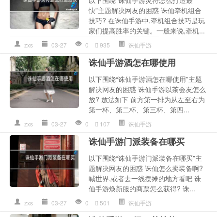
以下围绕“诛仙手游灵符怎么打造最
快”主题解决网友的困惑 诛仙牵机组合
技巧? 在诛仙手游中,牵机组合技巧是玩
家们提高胜率的关键。一般来说,牵机...
zxs
03-27
0
935
诛仙手游
诛仙手游酒怎在哪使用
以下围绕“诛仙手游酒怎在哪使用”主题
解决网友的困惑 诛仙手游以茶会友怎么
放? 放法如下 前方第一排为从左至右为
第一杯、第二杯、第三杯、第四...
zxs
03-27
0
107
诛仙手游
诛仙手游门派装备在哪买
以下围绕“诛仙手游门派装备在哪买”主
题解决网友的困惑 诛仙怎么卖装备啊?
喊世界,或者去一线摆摊的地方看吧 诛
仙手游焕新服的商票怎么获得? 诛...
zxs
03-27
0
501
诛仙手游