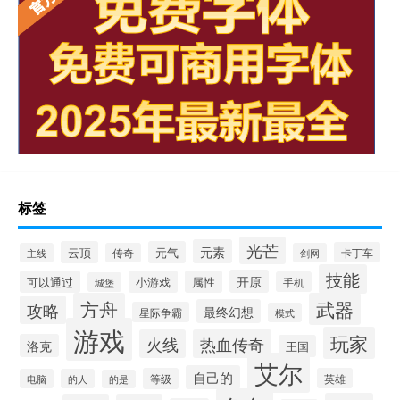
标签
光芒
元素
云顶
元气
卡丁车
主线
传奇
剑网
技能
开原
可以通过
小游戏
属性
手机
城堡
方舟
武器
攻略
最终幻想
星际争霸
模式
游戏
玩家
火线
热血传奇
洛克
王国
艾尔
自己的
等级
英雄
电脑
的人
的是