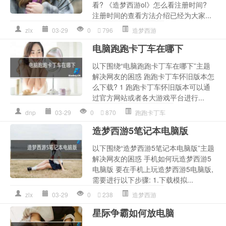
看? 《造梦西游ol》怎么看注册时间?
注册时间的查看方法介绍已经为大家...
zlx
03-29
0
796
造梦西游
电脑跑跑卡丁车在哪下
以下围绕“电脑跑跑卡丁车在哪下”主题
解决网友的困惑 跑跑卡丁车怀旧版本怎
么下载? 1 跑跑卡丁车怀旧版本可以通
过官方网站或者各大游戏平台进行...
dnp
03-29
0
870
跑跑卡丁车
造梦西游5笔记本电脑版
以下围绕“造梦西游5笔记本电脑版”主题
解决网友的困惑 手机如何玩造梦西游5
电脑版 要在手机上玩造梦西游5电脑版,
需要进行以下步骤: 1.下载模拟...
zlx
03-29
0
238
造梦西游
星际争霸如何放电脑