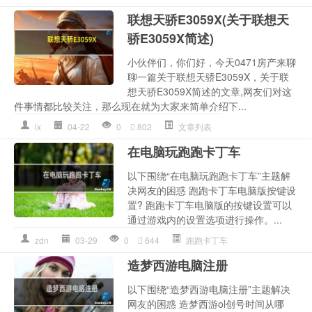
联想天骄E3059X(关于联想天
骄E3059X简述)
小伙伴们，你们好，今天0471房产来聊
聊一篇关于联想天骄E3059X，关于联
想天骄E3059X简述的文章,网友们对这
件事情都比较关注，那么现在就为大家来简单介绍下...
lx
04-22
0
802
文章列表
在电脑玩跑跑卡丁车
以下围绕“在电脑玩跑跑卡丁车”主题解
决网友的困惑 跑跑卡丁车电脑版按键设
置? 跑跑卡丁车电脑版的按键设置可以
通过游戏内的设置选项进行操作。...
zdn
03-29
0
644
跑跑卡丁车
造梦西游电脑注册
以下围绕“造梦西游电脑注册”主题解决
网友的困惑 造梦西游ol创号时间从哪