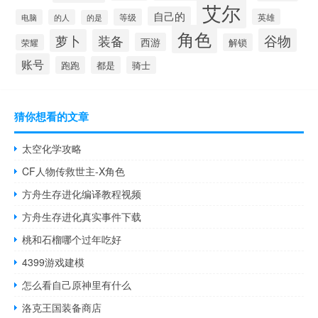
艾尔
自己的
等级
英雄
电脑
的人
的是
角色
谷物
萝卜
装备
西游
解锁
荣耀
账号
跑跑
都是
骑士
猜你想看的文章
太空化学攻略
CF人物传救世主-X角色
方舟生存进化编译教程视频
方舟生存进化真实事件下载
桃和石榴哪个过年吃好
4399游戏建模
怎么看自己原神里有什么
洛克王国装备商店