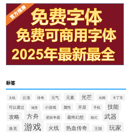
标签
光芒
元素
云顶
元气
卡丁车
主线
传奇
剑网
技能
开原
可以通过
小游戏
属性
手机
城堡
方舟
武器
攻略
最终幻想
星际争霸
模式
游戏
玩家
火线
热血传奇
洛克
王国