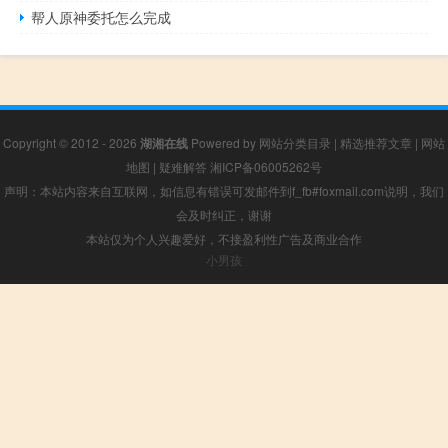
帮人原神委托怎么完成
Copyright © 2012 - 2026
湖湘在线
Powered by
网站分类目录
|
精选推荐文章
|
网站
地图
|
疑难解答
湘ICP备06005262号
声明：本站内容来自互联网，如信息有错误可发邮件到f_fb#foxmail.com说明，我们
会及时纠正，谢谢
本站仅为个人兴趣爱好，不接盈利性广告及商业合作
小男孩