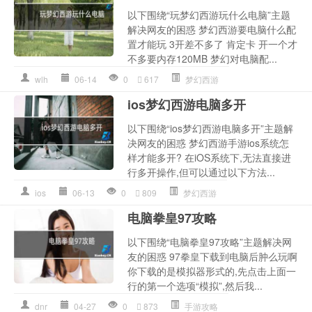
以下围绕“玩梦幻西游玩什么电脑”主题
解决网友的困惑 梦幻西游要电脑什么配
置才能玩 3开差不多了 肯定卡 开一个才
不多要内存120MB 梦幻对电脑配...
wlh
06-14
0
617
梦幻西游
ios梦幻西游电脑多开
以下围绕“ios梦幻西游电脑多开”主题解
决网友的困惑 梦幻西游手游ios系统怎
样才能多开? 在iOS系统下,无法直接进
行多开操作,但可以通过以下方法...
ios
06-13
0
809
梦幻西游
电脑拳皇97攻略
以下围绕“电脑拳皇97攻略”主题解决网
友的困惑 97拳皇下载到电脑后肿么玩啊
你下载的是模拟器形式的,先点击上面一
行的第一个选项“模拟”,然后我...
dnr
04-27
0
873
手游攻略