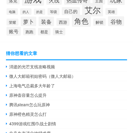
火线
热血传奇
洛克
王国
艾尔
自己的
等级
英雄
电脑
的人
的是
角色
谷物
萝卜
装备
西游
解锁
荣耀
账号
跑跑
都是
骑士
猜你想看的文章
消逝的光芒支线攻略视频
微人大邮箱初始密码（微人大邮箱）
上海电气总裁多大年龄了
原神壶容量怎么提升
腾讯steam怎么玩原神
原神橙色精灵怎么打
4399游戏红围巾战士剧情