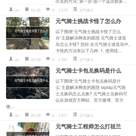
出去的方法: 第一步:选一个蓝比较多...
yrr
03-29
0
270
元气骑士
元气骑士挑战卡怪了怎么办
以下围绕“元气骑士挑战卡怪了怎么
办”主题解决网友的困惑 元气骑士迷迭
岛怎么卡怪? 您好,在元气骑士迷迭岛中,
卡怪的方法有以下几种: 1. 使用技...
yrr
03-29
0
261
元气骑士
元气骑士卡包兑换码是什么
以下围绕“元气骑士卡包兑换码是什
么”主题解决网友的困惑 taptap元气骑
士兑换码怎么兑换? 元气骑士兑换码可
以在游戏官方网站、官方微博、官方
微...
yrr
03-29
0
971
元气骑士
元气骑士工程师怎么打祖兰