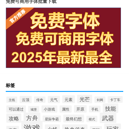
免费可商用字体批量下载
标签
光芒
元素
云顶
元气
卡丁车
主线
传奇
剑网
技能
开原
可以通过
小游戏
属性
手机
城堡
方舟
武器
攻略
最终幻想
星际争霸
模式
游戏
玩家