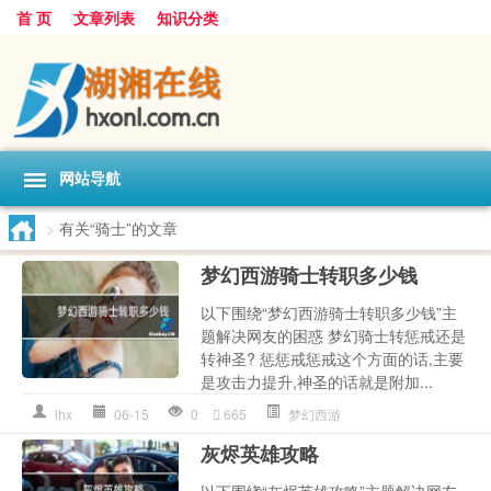
首 页
文章列表
知识分类
网站导航
>
有关“骑士”的文章
梦幻西游骑士转职多少钱
以下围绕“梦幻西游骑士转职多少钱”主
题解决网友的困惑 梦幻骑士转惩戒还是
转神圣? 惩惩戒惩戒这个方面的话,主要
是攻击力提升,神圣的话就是附加...
lhx
06-15
0
665
梦幻西游
灰烬英雄攻略