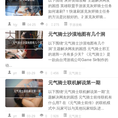
以下围绕“灰烬英雄攻略”主题解决网友
的困惑 英雄联盟手游派克灰烬骑士任务
如何速刷? 1 快速刷派克灰烬骑士任务
的方法是比较好的。2 派克灰烬骑...
hjy
04-25
0
275
手游攻略
元气骑士沙漠地图有几个洞
以下围绕“元气骑士沙漠地图有几个
洞”主题解决网友的困惑 元气骑士邪王
的迷阵一共有多少关? 《元气骑士》是
一款由台湾游戏公司Game Sir制作的
动...
yrr
03-29
0
456
元气骑士
元气骑士联机解说第一期
以下围绕“元气骑士联机解说第一期”主
题解决网友的困惑 元气骑士前传联机有
什么用? 在《元气骑士前传》的联机模
式中,玩家可以与其他玩家组队进...
yrr
03-29
0
926
元气骑士