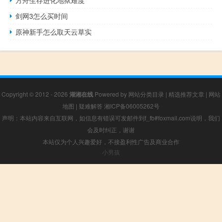
方舟生存进化地狱难度
剑网3怎么买时间
原神新手怎么取天云草实
Copyright © 2012 - 2026
湖湘在线
Powered by
网站分类目录
|
精选推荐文章
|
网站
地图
|
疑难解答
湘ICP备06005262号
声明：本站内容来自互联网，如信息有错误可发邮件到f_fb#foxmail.com说明，我们
会及时纠正，谢谢
本站仅为个人兴趣爱好，不接盈利性广告及商业合作
小男孩