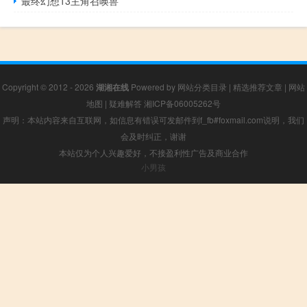
最终幻想13主角召唤兽
Copyright © 2012 - 2026
湖湘在线
Powered by
网站分类目录
|
精选推荐文章
|
网站
地图
|
疑难解答
湘ICP备06005262号
声明：本站内容来自互联网，如信息有错误可发邮件到f_fb#foxmail.com说明，我们
会及时纠正，谢谢
本站仅为个人兴趣爱好，不接盈利性广告及商业合作
小男孩