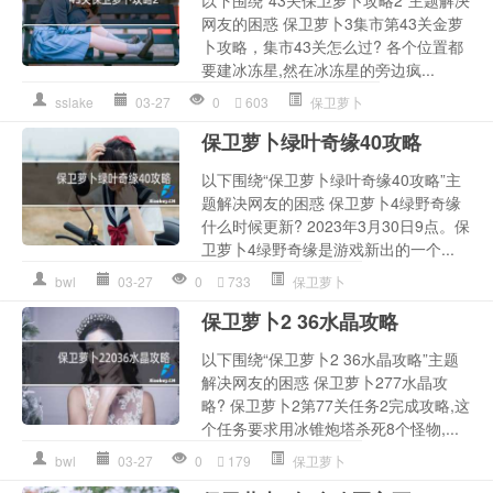
以下围绕“43关保卫萝卜攻略2”主题解决
网友的困惑 保卫萝卜3集市第43关金萝
卜攻略，集市43关怎么过? 各个位置都
要建冰冻星,然在冰冻星的旁边疯...
sslake
03-27
0
603
保卫萝卜
保卫萝卜绿叶奇缘40攻略
以下围绕“保卫萝卜绿叶奇缘40攻略”主
题解决网友的困惑 保卫萝卜4绿野奇缘
什么时候更新? 2023年3月30日9点。保
卫萝卜4绿野奇缘是游戏新出的一个...
bwl
03-27
0
733
保卫萝卜
保卫萝卜2 36水晶攻略
以下围绕“保卫萝卜2 36水晶攻略”主题
解决网友的困惑 保卫萝卜277水晶攻
略? 保卫萝卜2第77关任务2完成攻略,这
个任务要求用冰锥炮塔杀死8个怪物,...
bwl
03-27
0
179
保卫萝卜