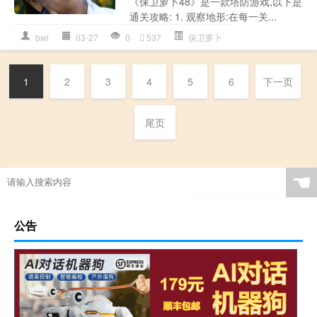
《保卫萝卜48》是一款塔防游戏,以下是
通关攻略: 1. 观察地形:在每一关...
bwl
03-27
0
537
保卫萝卜
1
2
3
4
5
6
下一页
尾页
☚
公告