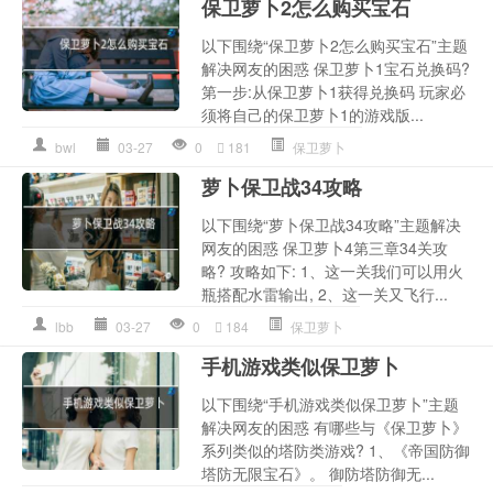
保卫萝卜2怎么购买宝石
以下围绕“保卫萝卜2怎么购买宝石”主题
解决网友的困惑 保卫萝卜1宝石兑换码?
第一步:从保卫萝卜1获得兑换码 玩家必
须将自己的保卫萝卜1的游戏版...
bwl
03-27
0
181
保卫萝卜
萝卜保卫战34攻略
以下围绕“萝卜保卫战34攻略”主题解决
网友的困惑 保卫萝卜4第三章34关攻
略? 攻略如下: 1、这一关我们可以用火
瓶搭配水雷输出, 2、这一关又飞行...
lbb
03-27
0
184
保卫萝卜
手机游戏类似保卫萝卜
以下围绕“手机游戏类似保卫萝卜”主题
解决网友的困惑 有哪些与《保卫萝卜》
系列类似的塔防类游戏? 1、《帝国防御
塔防无限宝石》。 御防塔防御无...