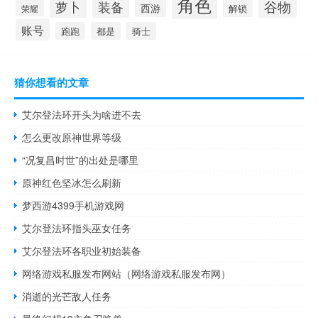
角色
谷物
萝卜
装备
西游
解锁
荣耀
账号
跑跑
都是
骑士
猜你想看的文章
艾尔登法环开头为啥进不去
怎么更改原神世界等级
“况复昌时世”的出处是哪里
原神红色坚冰怎么刷新
梦西游4399手机游戏网
艾尔登法环指头巫女任务
艾尔登法环各职业初始装备
网络游戏私服发布网站（网络游戏私服发布网）
消逝的光芒敌人任务