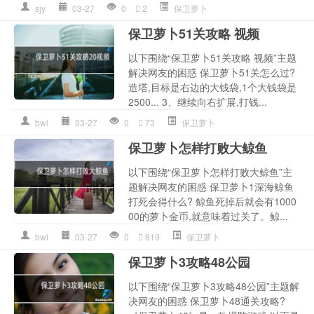
sjy
03-27
0
2
保卫萝卜
保卫萝卜51关攻略 视频
以下围绕“保卫萝卜51关攻略 视频”主题
解决网友的困惑 保卫萝卜51关怎么过?
造塔,目标是右边的大钱袋,1个大钱袋是
2500... 3、继续向右扩展,打钱...
bwl
03-27
0
73
保卫萝卜
保卫萝卜怎样打败大鲸鱼
以下围绕“保卫萝卜怎样打败大鲸鱼”主
题解决网友的困惑 保卫萝卜1深海鲸鱼
打死会得什么? 鲸鱼死掉后就会有1000
00的萝卜金币,就意味着过关了。鲸...
bwl
03-27
0
819
保卫萝卜
保卫萝卜3攻略48公园
以下围绕“保卫萝卜3攻略48公园”主题解
决网友的困惑 保卫萝卜48通关攻略?