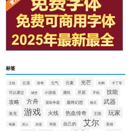
标签
光芒
元素
云顶
元气
卡丁车
主线
传奇
剑网
技能
开原
可以通过
小游戏
属性
手机
城堡
方舟
武器
攻略
最终幻想
星际争霸
模式
游戏
玩家
火线
热血传奇
洛克
王国
艾尔
自己的
等级
英雄
电脑
的人
的是