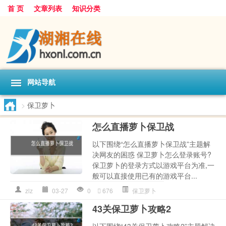
首 页
文章列表
知识分类
网站导航
>
保卫萝卜
怎么直播萝卜保卫战
以下围绕“怎么直播萝卜保卫战”主题解
决网友的困惑 保卫萝卜怎么登录账号?
保卫萝卜的登录方式以游戏平台为准,一
般可以直接使用已有的游戏平台...
zlz
03-27
0
676
保卫萝卜
43关保卫萝卜攻略2