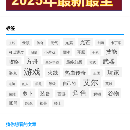
标签
光芒
元素
云顶
元气
卡丁车
主线
传奇
剑网
技能
开原
可以通过
小游戏
属性
手机
城堡
方舟
武器
攻略
最终幻想
星际争霸
模式
游戏
玩家
火线
热血传奇
洛克
王国
艾尔
自己的
等级
英雄
电脑
的人
的是
角色
谷物
萝卜
装备
西游
解锁
荣耀
账号
跑跑
都是
骑士
猜你想看的文章