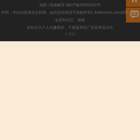
地图
|
疑难解答
湘ICP备06005262号
声明：本站内容来自互联网，如信息有错误可发邮件到f_fb#foxmail.com说明，我们
会及时纠正，谢谢
本站仅为个人兴趣爱好，不接盈利性广告及商业合作
小男孩