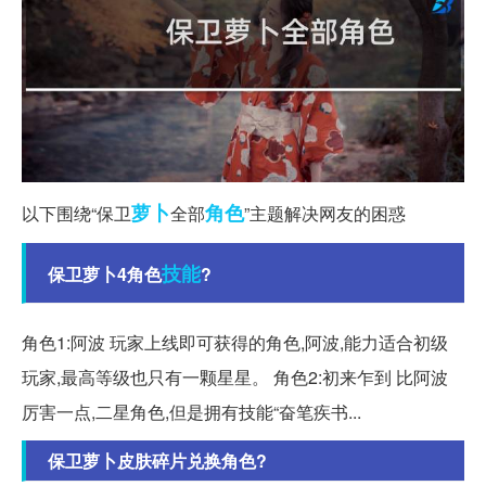
萝卜
角色
以下围绕“保卫
全部
”主题解决网友的困惑
技能
保卫萝卜4角色
?
角色1:阿波 玩家上线即可获得的角色,阿波,能力适合初级
玩家,最高等级也只有一颗星星。 角色2:初来乍到 比阿波
厉害一点,二星角色,但是拥有技能“奋笔疾书...
保卫萝卜皮肤碎片兑换角色?