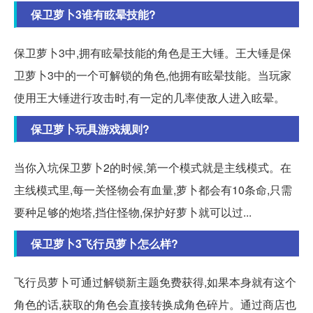
保卫萝卜3谁有眩晕技能?
保卫萝卜3中,拥有眩晕技能的角色是王大锤。王大锤是保
卫萝卜3中的一个可解锁的角色,他拥有眩晕技能。当玩家
使用王大锤进行攻击时,有一定的几率使敌人进入眩晕。
保卫萝卜玩具游戏规则?
当你入坑保卫萝卜2的时候,第一个模式就是主线模式。在
主线模式里,每一关怪物会有血量,萝卜都会有10条命,只需
要种足够的炮塔,挡住怪物,保护好萝卜就可以过...
保卫萝卜3飞行员萝卜怎么样?
飞行员萝卜可通过解锁新主题免费获得,如果本身就有这个
角色的话,获取的角色会直接转换成角色碎片。通过商店也