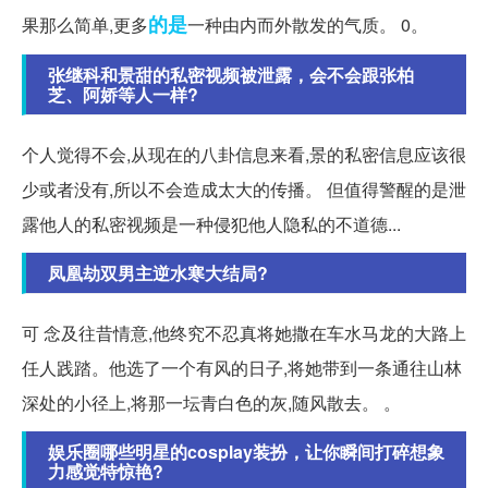
的是
果那么简单,更多
一种由内而外散发的气质。 0。
张继科和景甜的私密视频被泄露，会不会跟张柏
芝、阿娇等人一样?
个人觉得不会,从现在的八卦信息来看,景的私密信息应该很
少或者没有,所以不会造成太大的传播。 但值得警醒的是泄
露他人的私密视频是一种侵犯他人隐私的不道德...
凤凰劫双男主逆水寒大结局?
可 念及往昔情意,他终究不忍真将她撒在车水马龙的大路上
任人践踏。他选了一个有风的日子,将她带到一条通往山林
深处的小径上,将那一坛青白色的灰,随风散去。 。
娱乐圈哪些明星的cosplay装扮，让你瞬间打碎想象
力感觉特惊艳?