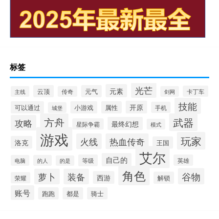
标签
光芒
元素
云顶
元气
卡丁车
主线
传奇
剑网
技能
开原
可以通过
小游戏
属性
手机
城堡
方舟
武器
攻略
最终幻想
星际争霸
模式
游戏
玩家
火线
热血传奇
洛克
王国
艾尔
自己的
等级
英雄
电脑
的人
的是
角色
谷物
萝卜
装备
西游
解锁
荣耀
账号
跑跑
都是
骑士