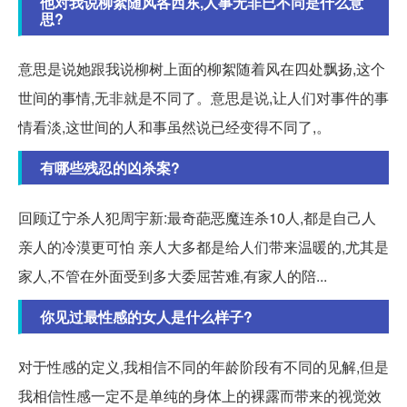
他对我说柳絮随风各西东,人事无非已不同是什么意
思?
意思是说她跟我说柳树上面的柳絮随着风在四处飘扬,这个
世间的事情,无非就是不同了。意思是说,让人们对事件的事
情看淡,这世间的人和事虽然说已经变得不同了,。
有哪些残忍的凶杀案?
回顾辽宁杀人犯周宇新:最奇葩恶魔连杀10人,都是自己人
亲人的冷漠更可怕 亲人大多都是给人们带来温暖的,尤其是
家人,不管在外面受到多大委屈苦难,有家人的陪...
你见过最性感的女人是什么样子?
对于性感的定义,我相信不同的年龄阶段有不同的见解,但是
我相信性感一定不是单纯的身体上的裸露而带来的视觉效