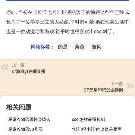
还c... 当初在《长江七号》扮演熊孩子的徐娇这些年已经成
长为了一位亭亭玉立的大姑娘,平时超可爱,她在现实生活中
也是一位动漫宅和游戏宅,平时也很喜欢出cos,对于。
网络标签：
的是
角色
随风
上一篇
cf游戏yf在哪直播
下一篇
CF无尽印记怎么得到
相关问题
星露谷物语果树会掉么
csol怎样获得短剑
星露谷物语30几层
“排门得小轩”的出处是哪里