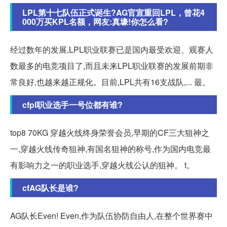
LPL第十七队伍正式诞生?AG官宣重回LPL，曾花4
000万买KPL名额，网友:真壕!你怎么看?
经过数年的发展,LPL职业联赛已是国内最受欢迎、观赛人
数最多的电竞项目了,而且未来LPL职业联赛的发展前期非
常良好,也越来越正规化。目前,LPL共有16支战队,... 最。
cfpl职业选手一号位都有谁?
top8 70KG 穿越火线终身荣誉会员,早期的CF三大狙神之
一,穿越火线传奇狙神,有国名狙神的称号,作为国内电竞最
有影响力之一的职业选手,穿越火线公认的狙神。 t。
cfAG队长是谁?
AG队长Even! Even,作为队伍协防自由人,在整个世界赛中