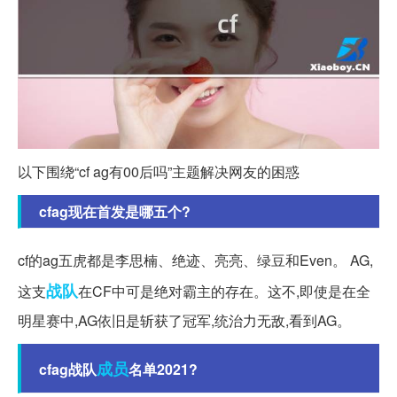
以下围绕“cf ag有00后吗”主题解决网友的困惑
cfag现在首发是哪五个?
cf的ag五虎都是李思楠、绝迹、亮亮、绿豆和Even。 AG,
战队
这支
在CF中可是绝对霸主的存在。这不,即使是在全
明星赛中,AG依旧是斩获了冠军,统治力无敌,看到AG。
成员
cfag战队
名单2021?