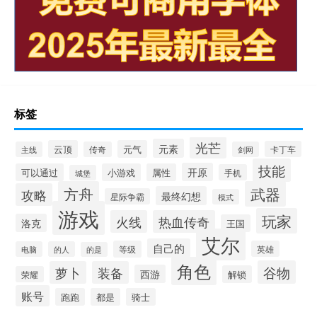
标签
光芒
元素
云顶
元气
卡丁车
主线
传奇
剑网
技能
开原
可以通过
小游戏
属性
手机
城堡
方舟
武器
攻略
最终幻想
星际争霸
模式
游戏
玩家
火线
热血传奇
洛克
王国
艾尔
自己的
等级
英雄
电脑
的人
的是
角色
谷物
萝卜
装备
西游
解锁
荣耀
账号
跑跑
都是
骑士