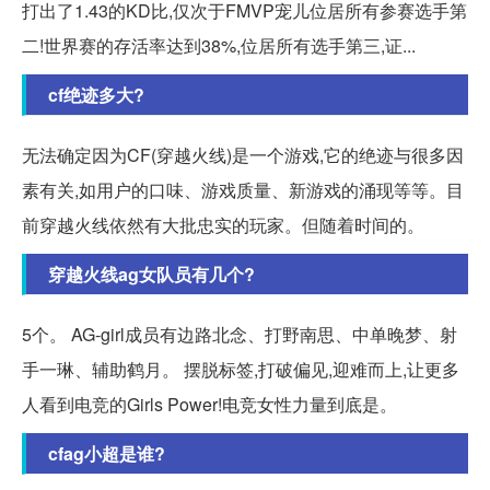
打出了1.43的KD比,仅次于FMVP宠儿位居所有参赛选手第
二!世界赛的存活率达到38%,位居所有选手第三,证...
cf绝迹多大?
无法确定因为CF(穿越火线)是一个游戏,它的绝迹与很多因
素有关,如用户的口味、游戏质量、新游戏的涌现等等。目
前穿越火线依然有大批忠实的玩家。但随着时间的。
穿越火线ag女队员有几个?
5个。 AG-girl成员有边路北念、打野南思、中单晚梦、射
手一琳、辅助鹤月。 摆脱标签,打破偏见,迎难而上,让更多
人看到电竞的Girls Power!电竞女性力量到底是。
cfag小超是谁?