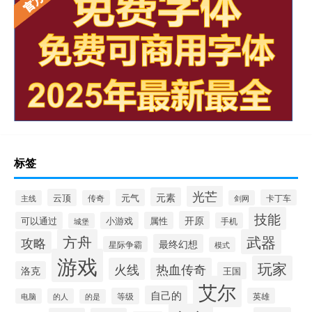
标签
光芒
元素
云顶
元气
卡丁车
主线
传奇
剑网
技能
开原
可以通过
小游戏
属性
手机
城堡
方舟
武器
攻略
最终幻想
星际争霸
模式
游戏
玩家
火线
热血传奇
洛克
王国
艾尔
自己的
等级
英雄
电脑
的人
的是