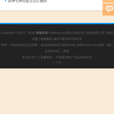
原神七神信徒怎么打败的
Copyright © 2012 - 2026
湖湘在线
Powered by
网站分类目录
|
精选推荐文章
|
网站
地图
|
疑难解答
湘ICP备06005262号
声明：本站内容来自互联网，如信息有错误可发邮件到f_fb#foxmail.com说明，我们
会及时纠正，谢谢
本站仅为个人兴趣爱好，不接盈利性广告及商业合作
小男孩