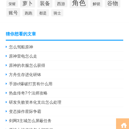
角色
谷物
萝卜
装备
西游
解锁
荣耀
账号
跑跑
都是
骑士
猜你想看的文章
怎么驾船原神
原神雷电怎么走
原神的衣服怎么获得
方舟生存进化研钵
手游cf爆破打赏有什么用
热血传奇7个法师攻略
研发失败资本化支出怎么处理
变态操作星际争霸
剑网3主城怎么屏蔽任务