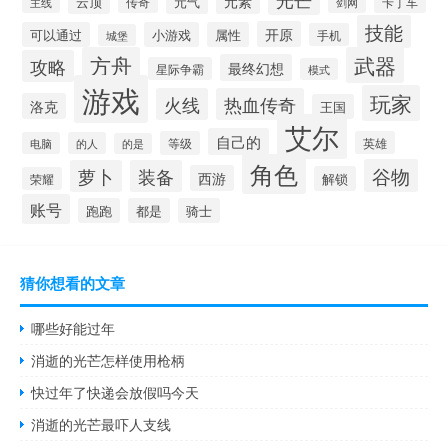
元素
云顶
元气
卡丁车
主线
传奇
剑网
技能
开原
可以通过
小游戏
属性
手机
城堡
方舟
武器
攻略
最终幻想
星际争霸
模式
游戏
玩家
火线
热血传奇
洛克
王国
艾尔
自己的
等级
英雄
电脑
的人
的是
角色
谷物
萝卜
装备
西游
解锁
荣耀
账号
跑跑
都是
骑士
猜你想看的文章
哪些好能过年
消逝的光芒怎样使用枪柄
快过年了快递会放假吗今天
消逝的光芒最吓人支线