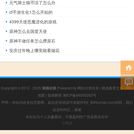
元气骑士猫币没了怎么办
cf手游生化1怎么开始的
4399天使恶魔进化的游戏
原神怎么去国度天使
原神不做任务怎么攒原石
安庆过年晚上哪里能看烟花
Copyright © 2012 - 2026
湖湘在线
Powered by
网站分类目录
|
精选推荐文章
|
网站
地图
|
疑难解答
湘ICP备06005262号
声明：本站内容来自互联网，如信息有错误可发邮件到f_fb#foxmail.com说明，我们
会及时纠正，谢谢
本站仅为个人兴趣爱好，不接盈利性广告及商业合作
小男孩