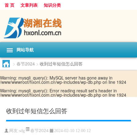
首 页
文章列表
知识分类
网站导航
>
春节2024
>
收到过年短信怎么回答
Warning
: mysqli_query(): MySQL server has gone away in
/www/wwwroot/hxonl.com.cn/wp-includes/wp-db.php
on line
1924
Warning
: mysqli_query(): Error reading result set's header in
/www/wwwroot/hxonl.com.cn/wp-includes/wp-db.php
on line
1924
收到过年短信怎么回答
春节2024
网友:
sdg
2024-02-10 12:00:12