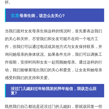
怀。
女友
母亲生病，该怎么去关心?
当我们面对女友母亲生病这样的情况时，首先要表达我们
的关心和关怀。尽管我们和女友可能不在同一个地方工
作，但我们可以通过电话或其他方式与女友保持联系，并
询问她母亲的身体状况。如果条件允许，我们可以调换工
作假期，安排时间和女友一起照顾她母亲。通过这样的行
动，我们能够展现出我们的关心和爱意，让女友和她母亲
感受到我们的支持和关爱。
没过门儿媳妇过年给我发的拜年短信，我该怎么回
复?
既然我们自己都说是还没过门的儿媳妇，那就该回复一些