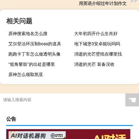
用英语介绍过年计划作文
相关问题
原神搜索地名怎么搜
大年初四开什么生肖好
艾尔登法环压制boss的道具
地下城堡3安卓能玩吗吗
跑跑卡丁车怎么做透明头像
消逝的光芒壁纸在哪里找
“笳角鼙鼓”的出处是哪里
消逝的光芒 装备没收
原神怎么领取凯亚
☚
公告