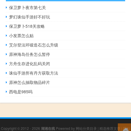
保卫萝卜夜市第七关
梦幻诛仙手游好不好玩
保卫萝卜518关攻略
小发票怎么贴
艾尔登法环锻造石怎么升级
原神海岛任务怎么暂停
方舟生存进化乱码关闭
诛仙手游所有丹方获取方法
原神怎么抽取物品碎片
西电是985吗
Copyright © 2012 - 2026
湖湘在线
Powered by
网站分类目录
|
精选推荐文章
|
网站