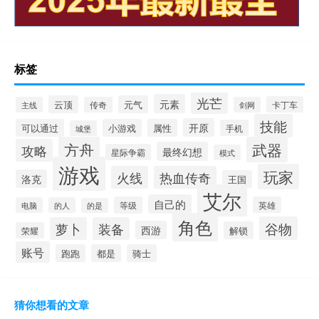
标签
光芒
元素
云顶
元气
卡丁车
主线
传奇
剑网
技能
开原
可以通过
小游戏
属性
手机
城堡
方舟
武器
攻略
最终幻想
星际争霸
模式
游戏
玩家
火线
热血传奇
洛克
王国
艾尔
自己的
等级
英雄
电脑
的人
的是
角色
谷物
萝卜
装备
西游
解锁
荣耀
账号
跑跑
都是
骑士
猜你想看的文章