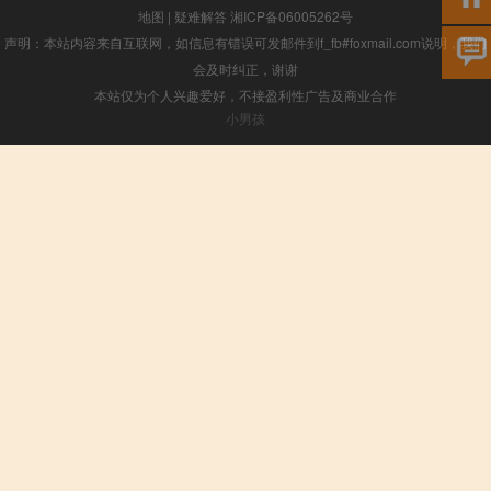
地图
|
疑难解答
湘ICP备06005262号
声明：本站内容来自互联网，如信息有错误可发邮件到f_fb#foxmail.com说明，我们
会及时纠正，谢谢
本站仅为个人兴趣爱好，不接盈利性广告及商业合作
小男孩