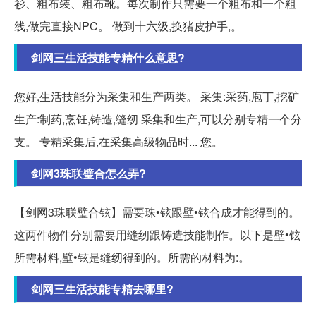
衫、粗布装、粗布靴。每次制作只需要一个粗布和一个粗
线,做完直接NPC。 做到十六级,换猪皮护手,。
剑网三生活技能专精什么意思?
您好,生活技能分为采集和生产两类。 采集:采药,庖丁,挖矿
生产:制药,烹饪,铸造,缝纫 采集和生产,可以分别专精一个分
支。 专精采集后,在采集高级物品时... 您。
剑网3珠联璧合怎么弄?
【剑网3珠联璧合铉】需要珠•铉跟壁•铉合成才能得到的。
这两件物件分别需要用缝纫跟铸造技能制作。以下是壁•铉
所需材料,壁•铉是缝纫得到的。所需的材料为:。
剑网三生活技能专精去哪里?