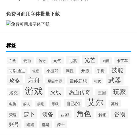
免费可商用字体批量下载
标签
光芒
元素
云顶
元气
卡丁车
主线
传奇
剑网
技能
开原
可以通过
小游戏
属性
手机
城堡
方舟
武器
攻略
最终幻想
星际争霸
模式
游戏
玩家
火线
热血传奇
洛克
王国
艾尔
自己的
等级
英雄
电脑
的人
的是
角色
谷物
萝卜
装备
西游
解锁
荣耀
账号
跑跑
都是
骑士