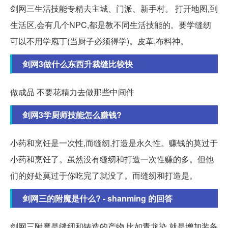
剑网三生活技能专精去主城、门派、新手村。 打开地图,到
生活区,会有几个NPC,都是教不同生活技能的。要学缝纫
可以不用学庖丁(当厨子必须得学)。皮革,布料神。
剑网3做什么东西升裁缝比较快
做成品 不要花精力去做那些中间件
剑网3学厨师技能怎么赚钱?
小药和烹饪是一次性,而缝纫,打造是永久性。赚钱的莫过于
小药和烹饪了。虽然没有缝纫和打造一次性赚的多。但他
们的好处莫过于你吃完了就没了。而缝纫和打造是。
剑网三的附魔是什么? - shanming 的回答
剑网三附魔是缝纫和铸造的产物,比如青龙染,就是增加装备