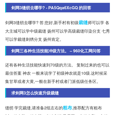
剑网3缝纫去哪学? - PA5Qqa6XcGQ 的回答
裁缝
剑网3缝纫去哪学? 答:您好,新手村有初级
师可以学 各
大主城可以学中级裁缝 扬州可以学高级裁缝印染分支 七秀
可以学裁缝刺绣分支 扬州肯定。
剑网三各种生活技能冲级方法。 – 960化工网问答
还有各种生活技能快速到70级的方法。 复制过来的也可以
最佳答案 神农 一般来说学了初级神农就是10级.这时候采
集甘草或者大黄,一般在新手村或者门派低级任务区。
求剑网3怎么快速升级裁缝
粗布
缝纫 学完裁缝,请准备2组左右的
,推荐配方有粗布