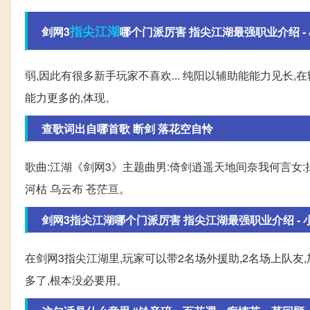
指尖
江湖
剑网3
哪个门派厉害 指尖江湖最强职业介绍 - J73
弱,因此有很多新手玩家不喜欢... 纯阳以辅助能能力见长
能力更多的,体现。
查歌词出自哪首歌 断剑 落花空自怜
歌曲:江湖《剑网3》主题曲男:倚剑逍遥天地间奈我何言女
河枯 乌云布 苍茫亘。
剑网3指尖江湖哪个门派厉害 指尖江湖最强职业介绍 - 小红
在剑网3指尖江湖里,玩家可以带2名场外援助,2名场上队友
多了,根本没必要用。