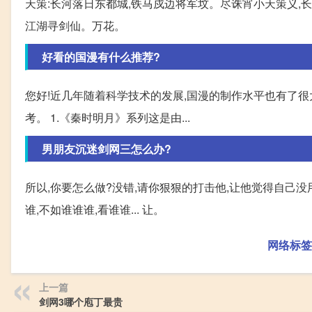
天策:长河落日东都城,铁马戍边将军坟。尽诛宵小天策义,长
江湖寻剑仙。万花。
好看的国漫有什么推荐?
您好!近几年随着科学技术的发展,国漫的制作水平也有了很
考。 1.《秦时明月》系列这是由...
男朋友沉迷剑网三怎么办?
所以,你要怎么做?没错,请你狠狠的打击他,让他觉得自己没
谁,不如谁谁谁,看谁谁... 让。
网络标签
上一篇
剑网3哪个庖丁最贵