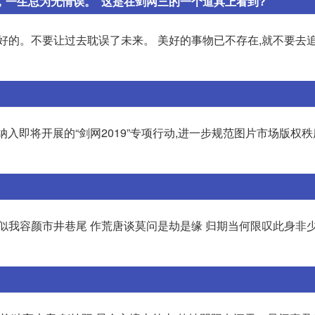
，一生总为无情误。”这是在剑网三的一个道具上看到?
好的。不要让过去耽误了未来。 美好的事物已不存在,就不要去
被纳入即将开展的“剑网2019”专项行动,进一步规范图片市场版权
似我容颜市井巷尾 作荒唐谈莫问是劫是缘 归期当何限叹此身非少