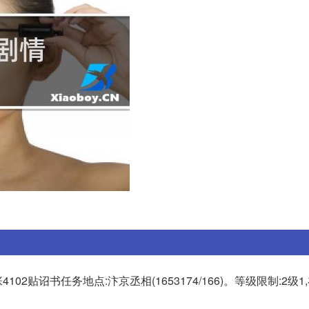
102贴诏书任务地点:汴京丞相(1653174/166)。等级限制:2级