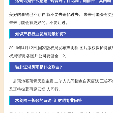
这句话是什么意思 “铃音碎，百花凋，痴情苦，莫回顾
美好的事物已不存在,就不要去追忆过去。 未来可能会有更
未来可能会有更好的。不要让过。
知识产权行业发展前景如何?
2019年4月12日,国家版权局发布声明称,图片版权保护将
权局强调,各图片公司要健全... 2。
独赴江湖风雨是什么歌曲?
一赴瑶池宴落青天跌尘寰 二坠入凡间指点自家庙观 三笑不
又迁待披蓑再穿云烟 人间行。
求剑网三长歌的诗词- 汇财吧专业问答