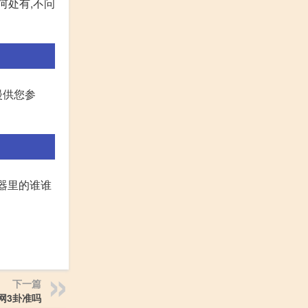
何处有,不问
漫供您参
务器里的谁谁
下一篇
网3卦准吗