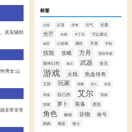
标签
元素
云顶
元气
主线
传奇
业。其实辅助
光芒
可以通过
卡丁车
剑网
开原
小游戏
属性
手机
城堡
方舟
技能
攻略
星际争霸
武器
最终幻想
洛克
模式
游戏
怜男女:山
火线
热血传奇
玩家
王国
电脑
的人
的是
艾尔
自己的
等级
英雄
萝卜
装备
西游
荣耀
择就非常非常
角色
谷物
账号
解锁
跑跑
都是
骑士