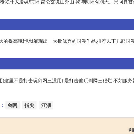
枪独守大唐魂!纯阳:昆仑玄境山外山,乾坤阴阳有洞天。只问真君
大的提高哦!也就涌现出一大批优秀的国漫作品,推荐以下几部国
用(这里不是打击玩剑网三没用),是打击他玩剑网三很烂,不如服
：
剑网
指尖
江湖
剑