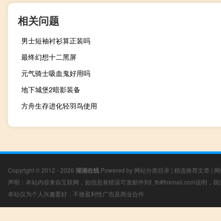
相关问题
男士短袖衬衫算正装吗
最终幻想十二黑屏
元气骑士吸血鬼好用吗
地下城堡2暗影装备
方舟生存进化轻羽鸟使用
Copyright © 2012 - 2026
湖湘在线
Powered by
网站分类目录
|
精选推荐文章
|
网
声明：本站内容来自互联网，如信息有错误可发邮件到f_fb#foxmail.com说明
本站仅为个人兴趣爱好，不接盈利性广告及商业合作