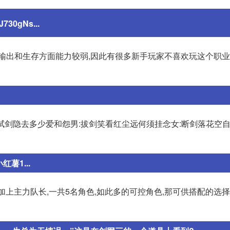
0gNs...
,在输出和生存方面能力较弱,因此有很多新手玩家不喜欢玩这个职
:拭剑隐去多少爱和怨男:拔剑笑看红尘远何须挂念女:断剑落花空自
薯1...
,加上主力队长,一共5名角色,如此多的可控角色,那可供搭配的选