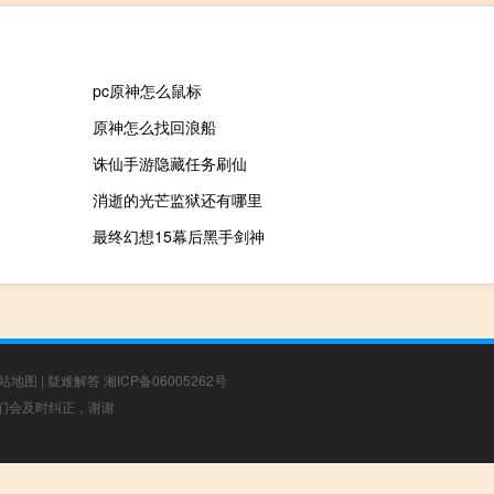
pc原神怎么鼠标
原神怎么找回浪船
诛仙手游隐藏任务刷仙
消逝的光芒监狱还有哪里
最终幻想15幕后黑手剑神
站地图
|
疑难解答
湘ICP备06005262号
，我们会及时纠正，谢谢