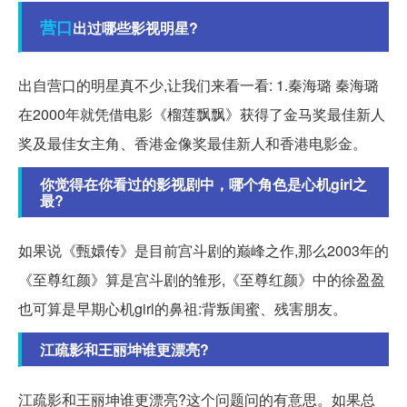
营口
出过哪些影视明星?
出自营口的明星真不少,让我们来看一看: 1.秦海璐 秦海璐
在2000年就凭借电影《榴莲飘飘》获得了金马奖最佳新人
奖及最佳女主角、香港金像奖最佳新人和香港电影金。
你觉得在你看过的影视剧中，哪个角色是心机girl之
最?
如果说《甄嬛传》是目前宫斗剧的巅峰之作,那么2003年的
《至尊红颜》算是宫斗剧的雏形,《至尊红颜》中的徐盈盈
也可算是早期心机girl的鼻祖:背叛闺蜜、残害朋友。
江疏影和王丽坤谁更漂亮?
江疏影和王丽坤谁更漂亮?这个问题问的有意思。如果总