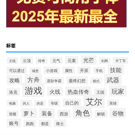
标签
光芒
元素
云顶
元气
卡丁车
主线
传奇
剑网
技能
开原
可以通过
小游戏
属性
手机
城堡
方舟
武器
攻略
最终幻想
星际争霸
模式
游戏
玩家
火线
热血传奇
洛克
王国
艾尔
自己的
等级
英雄
电脑
的人
的是
角色
谷物
萝卜
装备
西游
解锁
荣耀
账号
跑跑
都是
骑士