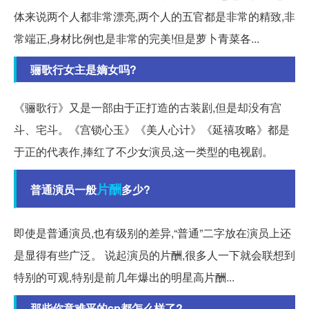
体来说两个人都非常漂亮,两个人的五官都是非常的精致,非
常端正,身材比例也是非常的完美!但是萝卜青菜各...
骊歌行女主是嫡女吗?
《骊歌行》又是一部由于正打造的古装剧,但是却没有宫
斗、宅斗。《宫锁心玉》《美人心计》《延禧攻略》都是
于正的代表作,捧红了不少女演员,这一类型的电视剧。
片酬
普通演员一般
多少?
即使是普通演员,也有级别的差异,“普通”二字放在演员上还
是显得有些广泛。 说起演员的片酬,很多人一下就会联想到
特别的可观,特别是前几年爆出的明星高片酬...
那些你意难平的cp都怎么样了?