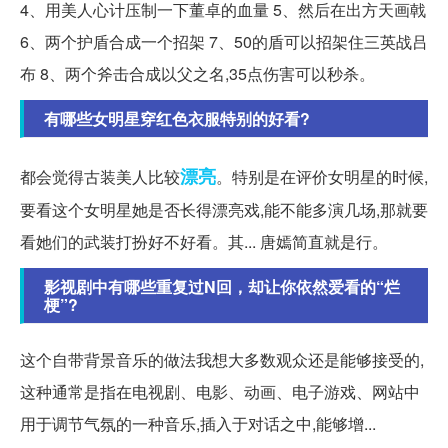
4、用美人心计压制一下董卓的血量 5、然后在出方天画戟
6、两个护盾合成一个招架 7、50的盾可以招架住三英战吕
布 8、两个斧击合成以父之名,35点伤害可以秒杀。
有哪些女明星穿红色衣服特别的好看?
漂亮
都会觉得古装美人比较
。特别是在评价女明星的时候,
要看这个女明星她是否长得漂亮戏,能不能多演几场,那就要
看她们的武装打扮好不好看。其... 唐嫣简直就是行。
影视剧中有哪些重复过N回，却让你依然爱看的“烂
梗”?
这个自带背景音乐的做法我想大多数观众还是能够接受的,
这种通常是指在电视剧、电影、动画、电子游戏、网站中
用于调节气氛的一种音乐,插入于对话之中,能够增...