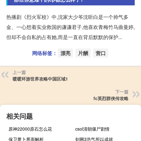
热播剧《烈火军校》中,沈家大少爷沈听白是一个帅气多
金、一心想着实业救国的谦谦君子,他喜欢青梅竹马曲曼婷,
但却不会自私的占有她,而是一直在背后默默的保护...
网络标签：
漂亮
片酬
营口
上一篇
暖暖环游世界攻略中国区域1
下一篇
fc英烈群侠传攻略
相关问题
原神22000原石怎么花
csol清朝僵尸剧情
保卫萝卜界面解析
剑网3浩气所以成就