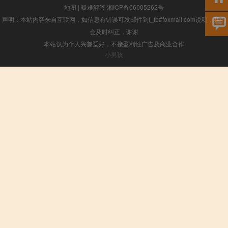
地图
|
疑难解答
湘ICP备06005262号
声明：本站内容来自互联网，如信息有错误可发邮件到f_fb#foxmail.com说明，我们
会及时纠正，谢谢
本站仅为个人兴趣爱好，不接盈利性广告及商业合作
小男孩