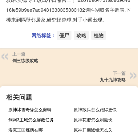
16fe59b9ee7ad9431333335333132选性别取名字调表,下
楼来到隔壁邻居家,研究怪兽球,对手小遥出现。
网络标签：
僵尸
攻略
植物
上一篇
剑三练级攻略
下一篇
九十九神攻略
相关问题
原神冰雪奇缘怎么剪辑
原神散兵怎么跑得更快
剑网3主城怎么屏蔽任务
原神花蜜怎么刷最快
洛克王国炼药在哪
原神开启滤镜怎么关