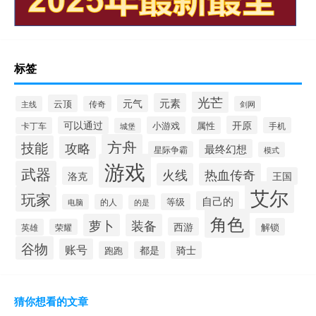
标签
光芒
元素
云顶
元气
主线
传奇
剑网
开原
可以通过
小游戏
属性
卡丁车
手机
城堡
方舟
技能
攻略
最终幻想
星际争霸
模式
游戏
武器
火线
热血传奇
洛克
王国
艾尔
玩家
自己的
等级
电脑
的人
的是
角色
萝卜
装备
西游
解锁
英雄
荣耀
谷物
账号
跑跑
都是
骑士
猜你想看的文章