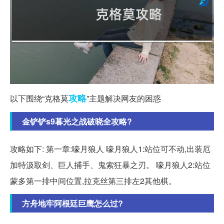
攻略
以下围绕“克格莫
”主题解决网友的困惑
金铲铲s9暮光之战破晓全攻略?
攻略如下: 第一章:嚎月狼人 嚎月狼人1:站位可不动,出装厄
加特汲取剑、巨人捕手、鬼索狂暴之刃。 嚎月狼人2:站位
蒙多第一排中间位置,拉克丝第三排左2其他棋。
方舟地牢阿根廷巨鹰怎么过?