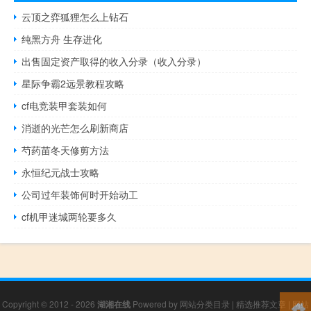
云顶之弈狐狸怎么上钻石
纯黑方舟 生存进化
出售固定资产取得的收入分录（收入分录）
星际争霸2远景教程攻略
cf电竞装甲套装如何
消逝的光芒怎么刷新商店
芍药苗冬天修剪方法
永恒纪元战士攻略
公司过年装饰何时开始动工
cf机甲迷城两轮要多久
Copyright © 2012 - 2026
湖湘在线
Powered by
网站分类目录
|
精选推荐文章
|
网站