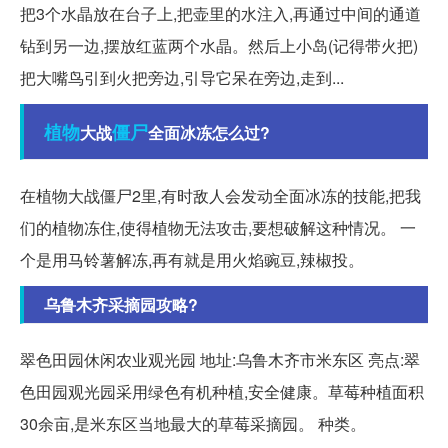
把3个水晶放在台子上,把壶里的水注入,再通过中间的通道
钻到另一边,摆放红蓝两个水晶。然后上小岛(记得带火把)
把大嘴鸟引到火把旁边,引导它呆在旁边,走到...
植物
僵尸
大战
全面冰冻怎么过?
在植物大战僵尸2里,有时敌人会发动全面冰冻的技能,把我
们的植物冻住,使得植物无法攻击,要想破解这种情况。 一
个是用马铃薯解冻,再有就是用火焰豌豆,辣椒投。
乌鲁木齐采摘园攻略?
翠色田园休闲农业观光园 地址:乌鲁木齐市米东区 亮点:翠
色田园观光园采用绿色有机种植,安全健康。草莓种植面积
30余亩,是米东区当地最大的草莓采摘园。 种类。