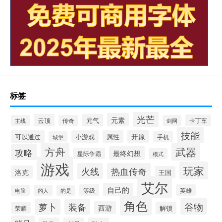
标签
光芒
元素
云顶
元气
卡丁车
主线
传奇
剑网
技能
开原
可以通过
小游戏
属性
手机
城堡
方舟
武器
攻略
最终幻想
星际争霸
模式
游戏
玩家
火线
热血传奇
洛克
王国
艾尔
自己的
等级
英雄
电脑
的人
的是
角色
谷物
萝卜
装备
西游
解锁
荣耀