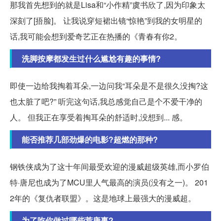
那我首先想到的就是Lisa和“小作精”虞书欣了,因为印象太
深刻了[捂脸]。 让我说穿短裙出镜“惊艳”到我的女明星的
话,我可能会想到爱奇艺正在热播的《青春有你2。
洗脚按摩都发生过什么尴尬有趣的事情?
即使一边给我掏着耳朵,一边问我“耳朵是不是很久没掏?这
也太脏了吧?” 听完这句话,我总感觉自己是个不爱干净的
人。 但我正在享受着掏耳朵的舒适时,没想到... 感。
能否推荐几部劲爆的电影?超燃的那种?
钢铁侠成为了这十年间最受欢迎的漫威超级英雄,而小罗伯
特·唐尼也成为了MCU里人气最高的演员(没有之一)。 201
2年的《复仇者联盟》。这是地球上最强大的漫威超。
为了吃你做过哪些荒唐事?