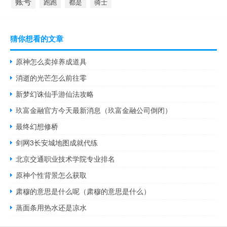
账号
跑跑
都是
骑士
猜你想看的文章
原神怎么卖掉养成道具
消逝的光芒怎么前往零
新梦幻诛仙手游仙法攻略
玖富金融官方今天最新消息（玖富金融公司倒闭）
最终幻想修桥
剑网3长安城地图成就代练
北京交通职业技术学院专业排名
原神个性背景怎么获取
肃穆的意思是什么呢（肃穆的意思是什么）
蒸面条用热水还是凉水