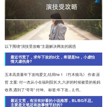
以下围绕“演技受攻略”主题解决网友的困惑
最近书荒了，求年下攻的bl文，希望是he，小虐怡
情大虐伤身?
五本高质量年下攻纯爱文,结局he 1 《竹木狼马》 作者:巫
哲 文案: 付一杰从小在福利院长大,六岁的时候被受的爸妈
收养,遇到了“哥哥” 付坤。 标签:年下攻... 2,书。
最近文荒，有没有好看的小说推荐，BL/BG不忌。
主要是文笔还有故事情节好的?