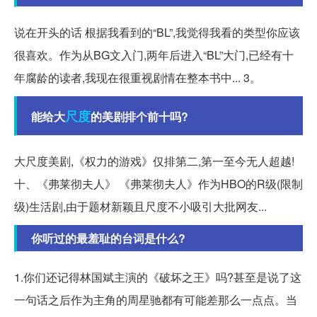
说在开头的话 根据我看到的“BL”,我觉得我看的类型你应该
很喜欢。作为从BG文入门,两年后进入“BL”大门,已经有十
年腐龄的读者,我现在很重视剧情在整本书中... 3。
尺度
能给大
的美剧排个前十吗?
大尺度美剧,《权力的游戏》仅排第二,第一至今无人超越!
十、《弗莱彻夫人》 《弗莱彻夫人》作为HBO的R级(限制
级)生活剧,由于题材新颖且尺度不小吸引大批网友...
你听过的最羞耻的台词是什么?
1.你们还记得林国斌主演的《破坏之王》吗?甚至是说了这
一句话之后作为主角的周星驰都有可能差那么一点点。当