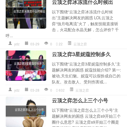
云顶之弈冰冻流什么时候出
以下围绕“云顶之弈冰冻流什么时候
出”主题解决网友的困惑 LOL云顶之
弈“蚀月电离流”火了，触发技能直接斩
击，火花配合水晶无解，怎么评价? 千
呼...
ydz
03-29
0
22
云顶之弈
云顶之弈3星妮蔻控制多久
以下围绕“云顶之弈3星妮蔻控制多久”主
题解决网友的困惑 妮蔻技能介绍? 第一:
被动,天生幻魅。妮蔻可以假扮成自己的
队友。攻击敌人、受到伤害或...
ydz
03-28
0
632
云顶之弈
云顶之弈怎么上三个小号
以下围绕“云顶之弈怎么上三个小号”主
题解决网友的困惑 云顶之弈s9开始三个
圈什么意思? 云顶之弈s9开始三个圈是