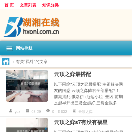
首 页
文章列表
知识分类
网站导航
>
有关“羁绊”的文章
云顶之弈最搭配
以下围绕“云顶之弈最搭配”主题解决网
友的困惑 云顶之弈阵容全部搭配? 1、
前期搭配:俄洛伊+厄运小姐+奎因 前期
是越早开出三赏金越好,三赏金很多...
ydz
03-29
0
832
云顶之弈
云顶之弈s7有没有福星