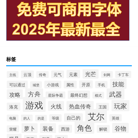
标签
光芒
元素
云顶
元气
卡丁车
主线
传奇
剑网
技能
开原
可以通过
小游戏
属性
手机
城堡
方舟
武器
攻略
最终幻想
星际争霸
模式
游戏
玩家
火线
热血传奇
洛克
王国
艾尔
自己的
等级
英雄
电脑
的人
的是
角色
谷物
萝卜
装备
西游
解锁
荣耀