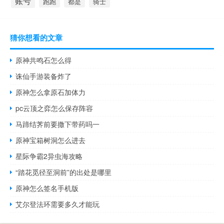
账号
跑跑
都是
骑士
猜你想看的文章
原神共鸣石怎么得
诛仙手游装备炸了
原神怎么拿原石加体力
pc云顶之弈怎么保存阵容
马蹄结荠前要撒下带药吗一
原神宝箱树洞怎么进去
星际争霸2异虫海攻略
“踏花觅径至洞前”的出处是哪里
原神怎么签名手机版
艾尔登法环需要多久才能玩