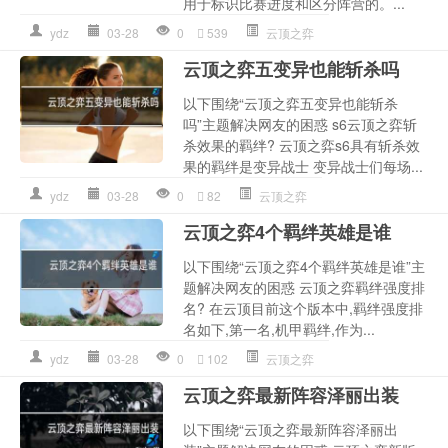
用于标识比赛进度和区分阵营的。...
ydz
03-28
0
539
云顶之弈
云顶之弈五变异也能斩杀吗
以下围绕“云顶之弈五变异也能斩杀
吗”主题解决网友的困惑 s6云顶之弈斩
杀效果的羁绊? 云顶之弈s6具有斩杀效
果的羁绊是变异战士 变异战士们每场...
ydz
03-28
0
82
云顶之弈
云顶之弈4个羁绊英雄是谁
以下围绕“云顶之弈4个羁绊英雄是谁”主
题解决网友的困惑 云顶之弈羁绊强度排
名? 在云顶目前这个版本中,羁绊强度排
名如下,第一名,机甲羁绊,作为...
ydz
03-28
0
102
云顶之弈
云顶之弈最新阵容泽丽出装
以下围绕“云顶之弈最新阵容泽丽出