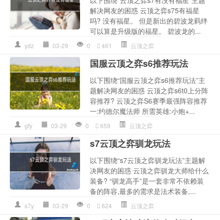
以下围绕“云顶之弈s7有没有福星”主题
解决网友的困惑 云顶之弈s75有福星
吗? 没有福星。 但是新出的碧波龙羁绊
可以算是升级版的福星。 碧波龙的...
ydz
03-29
0
461
云顶之弈
国服云顶之弈s6推荐玩法
以下围绕“国服云顶之弈s6推荐玩法”主
题解决网友的困惑 云顶之弈s6t0上分阵
容推荐? 云顶之弈S6赛季最强阵容推荐
一:约德尔魔法师 所需英雄:小炮+...
gfy
03-29
0
659
云顶之弈
s7云顶之弈驯龙玩法
以下围绕“s7云顶之弈驯龙玩法”主题解
决网友的困惑 云顶之弈驯龙大师给什么
装备? “驯龙高手”是一套非常不依赖装
备的阵容,最多的需求是法术装备,...
s7y
03-29
0
624
云顶之弈