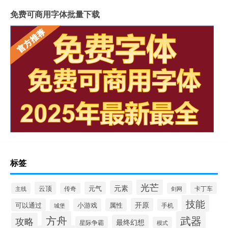
免费可商用字体批量下载
标签
光芒
元素
云顶
元气
卡丁车
主线
传奇
剑网
技能
开原
可以通过
小游戏
属性
手机
城堡
方舟
武器
攻略
最终幻想
星际争霸
模式