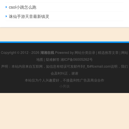
csol小跳怎么跑
诛仙手游天音最新镇灵
Copyright © 2012 - 2026
湖湘在线
Powered by
网站分类目录
|
精选推荐文章
|
网站
地图
|
疑难解答
湘ICP备06005262号
声明：本站内容来自互联网，如信息有错误可发邮件到f_fb#foxmail.com说明，我们
会及时纠正，谢谢
本站仅为个人兴趣爱好，不接盈利性广告及商业合作
小男孩