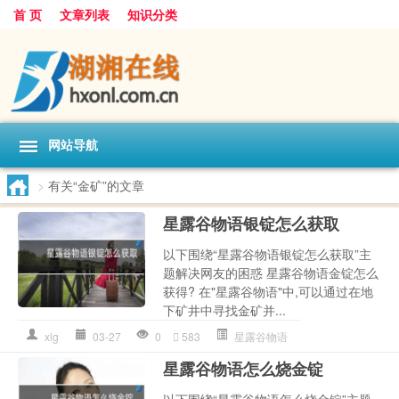
首 页
文章列表
知识分类
网站导航
>
有关“金矿”的文章
星露谷物语银锭怎么获取
以下围绕“星露谷物语银锭怎么获取”主
题解决网友的困惑 星露谷物语金锭怎么
获得? 在"星露谷物语"中,可以通过在地
下矿井中寻找金矿并...
xlg
03-27
0
583
星露谷物语
星露谷物语怎么烧金锭