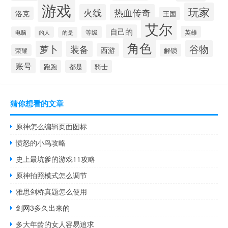
游戏
玩家
火线
热血传奇
洛克
王国
艾尔
自己的
等级
英雄
电脑
的人
的是
角色
谷物
萝卜
装备
西游
解锁
荣耀
账号
跑跑
都是
骑士
猜你想看的文章
原神怎么编辑页面图标
愤怒的小鸟攻略
史上最坑爹的游戏11攻略
原神拍照模式怎么调节
雅思剑桥真题怎么使用
剑网3多久出来的
多大年龄的女人容易追求