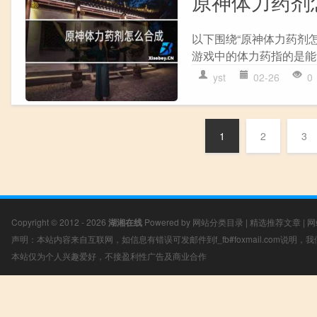
原神体力药剂
以下围绕“原神体力药剂怎
游戏中的体力药指的是能够
yst
02-26
0
1
2
3
Copyright © 2012 - 2026
湖湘在线
Powered by
网站分类目录
|
精选推荐文章
|
网
声明：本站内容来自互联网，如信息有错误可发邮件到f_fb#foxmail.com说明
本站仅为个人兴趣爱好，不接盈利性广告及商业合作