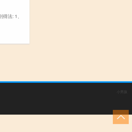
得法: 1、
小男孩