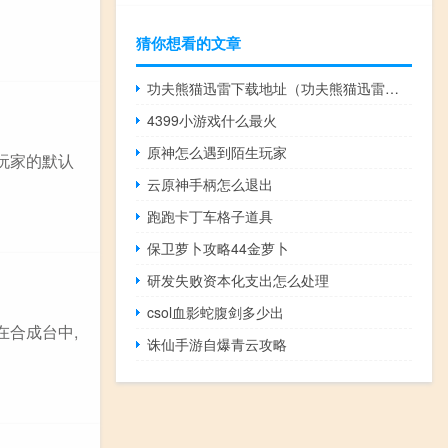
猜你想看的文章
功夫熊猫迅雷下载地址（功夫熊猫迅雷下载）
4399小游戏什么最火
原神怎么遇到陌生玩家
玩家的默认
云原神手柄怎么退出
跑跑卡丁车格子道具
保卫萝卜攻略44金萝卜
研发失败资本化支出怎么处理
csol血影蛇腹剑多少出
在合成台中,
诛仙手游自爆青云攻略