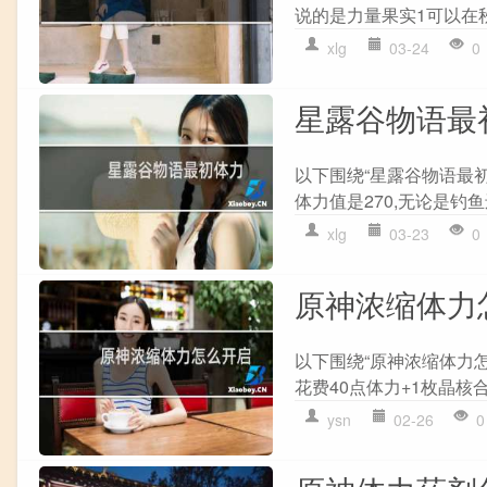
说的是力量果实1可以在秋
xlg
03-24
0
星露谷物语最
以下围绕“星露谷物语最
体力值是270,无论是钓鱼
xlg
03-23
0
原神浓缩体力
以下围绕“原神浓缩体力怎
花费40点体力+1枚晶核合
ysn
02-26
0