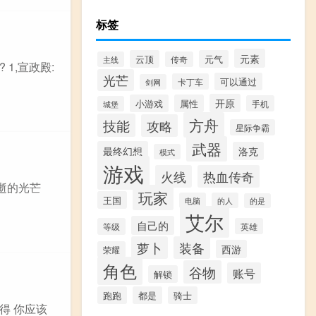
标签
元素
云顶
元气
主线
传奇
1,宣政殿:
光芒
可以通过
卡丁车
剑网
开原
小游戏
属性
手机
城堡
方舟
技能
攻略
星际争霸
武器
最终幻想
洛克
模式
游戏
火线
热血传奇
逝的光芒
玩家
王国
电脑
的人
的是
艾尔
自己的
等级
英雄
萝卜
装备
西游
荣耀
角色
谷物
账号
解锁
跑跑
都是
骑士
得 你应该