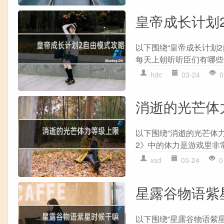
皇帝成长计划
以下围绕“皇帝成长计划2
每天上朝听听臣们有哪些奏
hdc
03-24
0
消逝的光芒体
以下围绕“消逝的光芒体
2》中的体力是游戏里非常
xsd
03-24
0
星露谷物语紫
以下围绕“星露谷物语紫星时