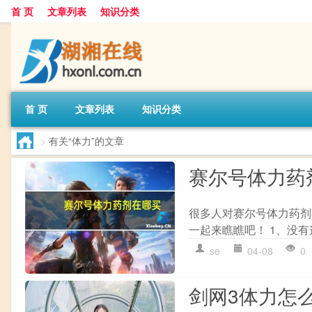
首 页
文章列表
知识分类
首 页
文章列表
知识分类
>
有关“体力”的文章
赛尔号体力药
很多人对赛尔号体力药剂
一起来瞧瞧吧！ 1、没有这
se
04-08
0
剑网3体力怎