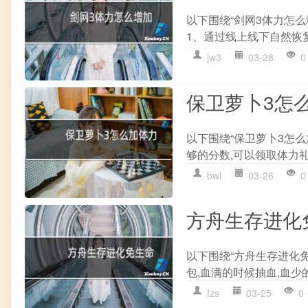
以下围绕“剑网3体力怎么
1、通过线上线下自然恢复
jw3
03-28
0
保卫萝卜3怎
以下围绕“保卫萝卜3怎么
够的分数,可以领取体力礼包
bwl
03-26
0
方舟生存进化
以下围绕“方舟生存进化
包,血满的时候抽血,血少的
fzs
03-25
0