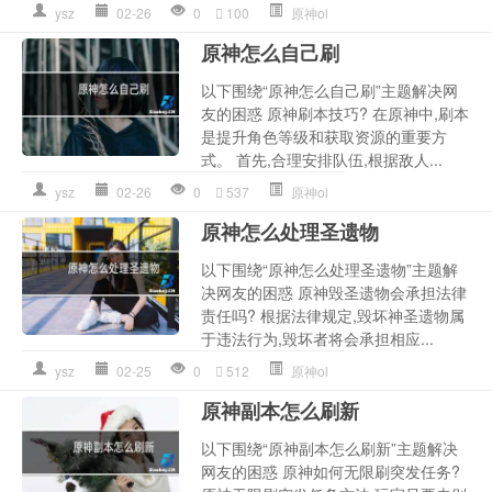
ysz
02-26
0
100
原神ol
原神怎么自己刷
以下围绕“原神怎么自己刷”主题解决网
友的困惑 原神刷本技巧? 在原神中,刷本
是提升角色等级和获取资源的重要方
式。 首先,合理安排队伍,根据敌人...
ysz
02-26
0
537
原神ol
原神怎么处理圣遗物
以下围绕“原神怎么处理圣遗物”主题解
决网友的困惑 原神毁圣遗物会承担法律
责任吗? 根据法律规定,毁坏神圣遗物属
于违法行为,毁坏者将会承担相应...
ysz
02-25
0
512
原神ol
原神副本怎么刷新
以下围绕“原神副本怎么刷新”主题解决
网友的困惑 原神如何无限刷突发任务?