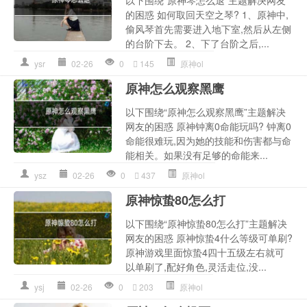
以下围绕“原神琴怎么退”主题解决网友
的困惑 如何取回天空之琴? 1、原神中,
偷风琴首先需要进入地下室,然后从左侧
的台阶下去。 2、下了台阶之后,...
ysr
02-26
0
145
原神ol
原神怎么观察黑鹰
以下围绕“原神怎么观察黑鹰”主题解决
网友的困惑 原神钟离0命能玩吗? 钟离0
命能很难玩,因为她的技能和伤害都与命
能相关。如果没有足够的命能来...
ysz
02-26
0
437
原神ol
原神惊蛰80怎么打
以下围绕“原神惊蛰80怎么打”主题解决
网友的困惑 原神惊蛰4什么等级可单刷?
原神游戏里面惊蛰4四十五级左右就可
以单刷了,配好角色,灵活走位,没...
ysj
02-26
0
203
原神ol