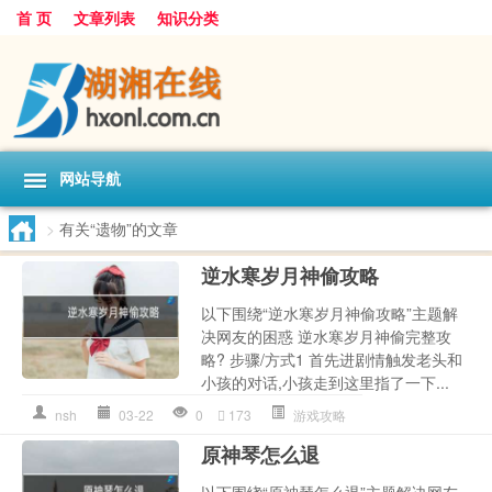
首 页
文章列表
知识分类
网站导航
>
有关“遗物”的文章
逆水寒岁月神偷攻略
以下围绕“逆水寒岁月神偷攻略”主题解
决网友的困惑 逆水寒岁月神偷完整攻
略? 步骤/方式1 首先进剧情触发老头和
小孩的对话,小孩走到这里指了一下...
nsh
03-22
0
173
游戏攻略
原神琴怎么退