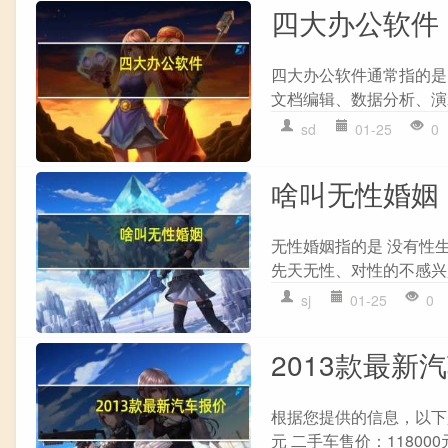
四大办公软件
四大办公软件通常指的是： 1. M
文档编辑、数据分析、演示
sd
01-25
0
啥叫无性婚姻
无性婚姻指的是 没有性
先天无性、对性的不感兴
sj
01-25
0
2013款最新
根据您提供的信息，以下是20
元 二手车售价：118000元 