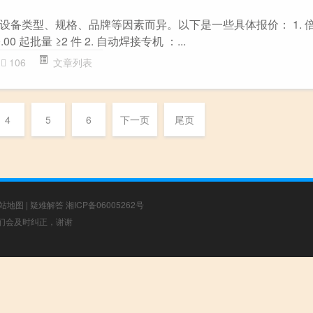
设备类型、规格、品牌等因素而异。以下是一些具体报价： 1. 
00 起批量 ≥2 件 2. 自动焊接专机 ：...
106
文章列表
4
5
6
下一页
尾页
站地图
|
疑难解答
湘ICP备06005262号
，我们会及时纠正，谢谢