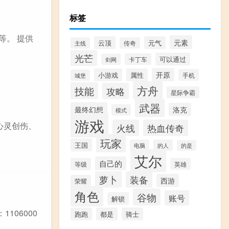
标签
ok等。 提供
元素
云顶
元气
主线
传奇
光芒
可以通过
卡丁车
剑网
开原
小游戏
属性
手机
城堡
方舟
技能
攻略
星际争霸
武器
最终幻想
洛克
模式
游戏
心灵创伤、
火线
热血传奇
玩家
王国
电脑
的人
的是
艾尔
自己的
等级
英雄
萝卜
装备
西游
荣耀
角色
谷物
账号
解锁
106000
跑跑
都是
骑士