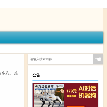
☚
富多彩。 准
公告