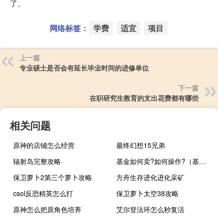
了。
网络标签：
学费
适宜
项目
上一篇
专业硕士是否会有延长毕业时间的进修单位
下一篇
在职研究生教育的支出花费都有哪些
相关问题
原神的店铺怎么经营
最终幻想15兄弟
辐射岛完整攻略
基金如何卖?如何操作?（基金怎么买卖怎么操作流程?）
保卫萝卜2第三个萝卜攻略
方舟生存进化进化采矿
csol反恐精英怎么打
保卫萝卜太空38攻略
原神怎么把原角色培养
艾尔登法环怎么秒复活