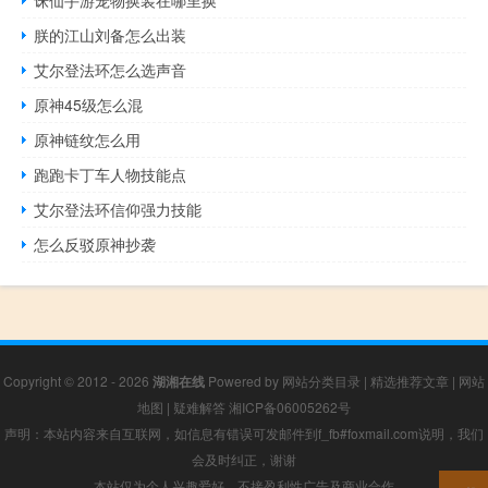
诛仙手游宠物换装在哪里换
朕的江山刘备怎么出装
艾尔登法环怎么选声音
原神45级怎么混
原神链纹怎么用
跑跑卡丁车人物技能点
艾尔登法环信仰强力技能
怎么反驳原神抄袭
Copyright © 2012 - 2026
湖湘在线
Powered by
网站分类目录
|
精选推荐文章
|
网站
地图
|
疑难解答
湘ICP备06005262号
声明：本站内容来自互联网，如信息有错误可发邮件到f_fb#foxmail.com说明，我们
会及时纠正，谢谢
本站仅为个人兴趣爱好，不接盈利性广告及商业合作