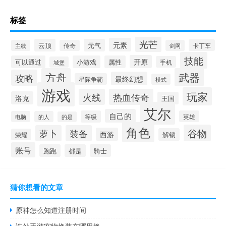
标签
光芒
元素
云顶
元气
卡丁车
主线
传奇
剑网
技能
开原
可以通过
小游戏
属性
手机
城堡
方舟
武器
攻略
最终幻想
星际争霸
模式
游戏
玩家
火线
热血传奇
洛克
王国
艾尔
自己的
等级
英雄
电脑
的人
的是
角色
谷物
萝卜
装备
西游
解锁
荣耀
账号
跑跑
都是
骑士
猜你想看的文章
原神怎么知道注册时间