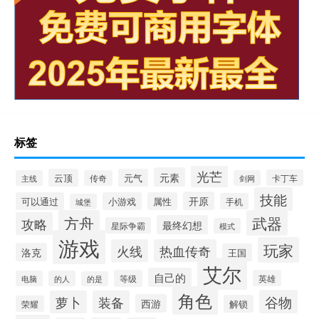
标签
光芒
元素
云顶
元气
卡丁车
主线
传奇
剑网
技能
开原
可以通过
小游戏
属性
手机
城堡
方舟
武器
攻略
最终幻想
星际争霸
模式
游戏
玩家
火线
热血传奇
洛克
王国
艾尔
自己的
等级
英雄
电脑
的人
的是
角色
谷物
萝卜
装备
西游
解锁
荣耀