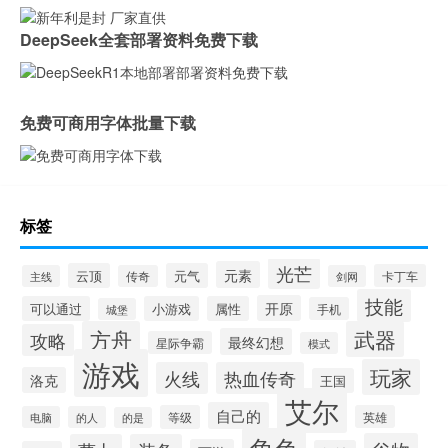
DeepSeek全套部署资料免费下载
免费可商用字体批量下载
标签
光芒
元素
云顶
元气
卡丁车
主线
传奇
剑网
技能
开原
可以通过
小游戏
属性
手机
城堡
方舟
武器
攻略
最终幻想
星际争霸
模式
游戏
玩家
火线
热血传奇
洛克
王国
艾尔
自己的
等级
英雄
电脑
的人
的是