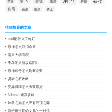
角色
谷物
萝卜
装备
西游
解锁
荣耀
账号
跑跑
都是
骑士
猜你想看的文章
csol配什么手枪好
原神怎么取消命座
南昌大学面积
千岛湖旅游攻略图片
原神账号怎么刷新次数
贤者之石攻略
变异狐狸怎么出装最好
3dmaze迷宫攻略
峡谷之巅怎么没有云顶之弈
写给叛逆期的女儿的一封信