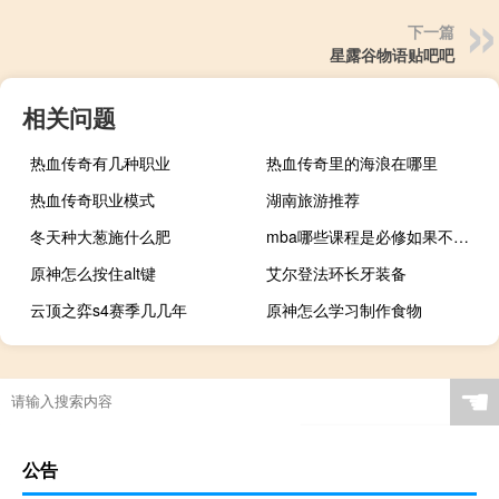
下一篇
星露谷物语贴吧吧
相关问题
热血传奇有几种职业
热血传奇里的海浪在哪里
热血传奇职业模式
湖南旅游推荐
冬天种大葱施什么肥
mba哪些课程是必修如果不是管理人员是否也能入学
原神怎么按住alt键
艾尔登法环长牙装备
云顶之弈s4赛季几几年
原神怎么学习制作食物
☚
公告