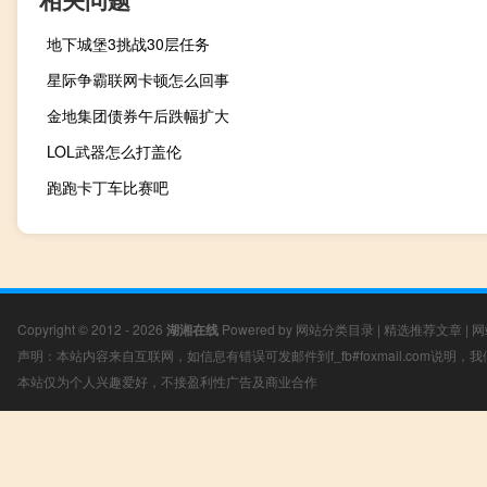
地下城堡3挑战30层任务
星际争霸联网卡顿怎么回事
金地集团债券午后跌幅扩大
LOL武器怎么打盖伦
跑跑卡丁车比赛吧
Copyright © 2012 - 2026
湖湘在线
Powered by
网站分类目录
|
精选推荐文章
|
网
声明：本站内容来自互联网，如信息有错误可发邮件到f_fb#foxmail.com说明
本站仅为个人兴趣爱好，不接盈利性广告及商业合作