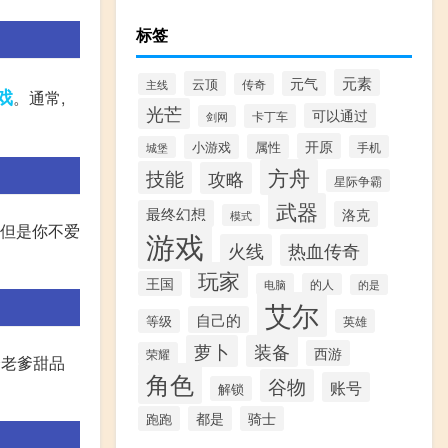
标签
元素
云顶
元气
主线
传奇
戏
。通常,
光芒
可以通过
卡丁车
剑网
开原
小游戏
属性
手机
城堡
方舟
技能
攻略
星际争霸
武器
最终幻想
洛克
模式
,但是你不爱
游戏
火线
热血传奇
玩家
王国
电脑
的人
的是
艾尔
自己的
等级
英雄
萝卜
装备
西游
荣耀
个老爹甜品
角色
谷物
账号
解锁
跑跑
都是
骑士