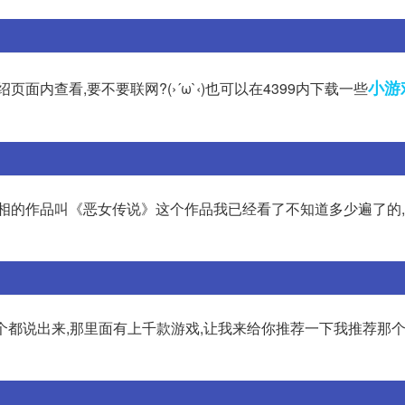
小游
内查看,要不要联网?(›´ω`‹)也可以在4399内下载一些
主皮相的作品叫《恶女传说》这个作品我已经看了不知道多少遍了的
一个都说出来,那里面有上千款游戏,让我来给你推荐一下我推荐那