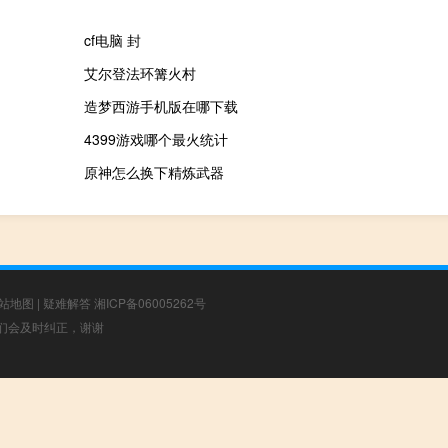
cf电脑 封
艾尔登法环篝火村
造梦西游手机版在哪下载
4399游戏哪个最火统计
原神怎么换下精炼武器
站地图
|
疑难解答
湘ICP备06005262号
，我们会及时纠正，谢谢