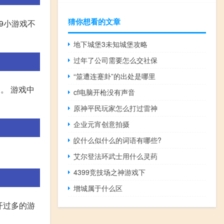
猜你想看的文章
99小游戏不
地下城堡3未知城堡攻略
过年了公司需要怎么交社保
“筮遭连蹇卦”的出处是哪里
列。 游戏中
cf电脑开枪没有声音
原神平民玩家怎么打过雷神
企业元宵创意拍摄
皎什么似什么的词语有哪些?
艾尔登法环武士用什么灵药
4399竞技场之神游戏下
增城属于什么区
开过多的游