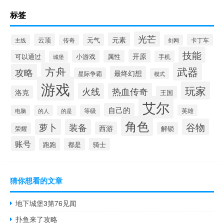
标签
光芒
元素
云顶
元气
卡丁车
主线
传奇
剑网
技能
开原
可以通过
小游戏
属性
手机
城堡
方舟
武器
攻略
最终幻想
星际争霸
模式
游戏
玩家
火线
热血传奇
洛克
王国
艾尔
自己的
等级
英雄
电脑
的人
的是
角色
谷物
萝卜
装备
西游
解锁
荣耀
账号
跑跑
都是
骑士
猜你想看的文章
地下城堡3第76见闻
扑鱼来了攻略