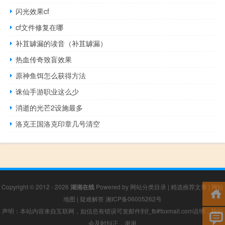
闪光效果cf
cf文件修复在哪
补苴罅漏的读音（补苴罅漏）
热血传奇致盲效果
原神鱼饵怎么获得方法
诛仙手游职业这么少
消逝的光芒2设施最多
洛克王国洛克印章几号清空
Copyright © 2012 - 2026
湖湘在线
Powered by
网站分类目录
|
精选推荐文章
|
网站
地图
|
疑难解答
湘ICP备06005262号
声明：本站内容来自互联网，如信息有错误可发邮件到f_fb#foxmail.com说明，我们
会及时纠正，谢谢