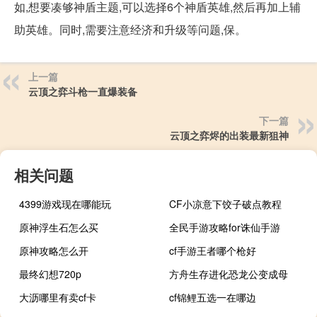
如,想要凑够神盾主题,可以选择6个神盾英雄,然后再加上辅
助英雄。同时,需要注意经济和升级等问题,保。
上一篇
云顶之弈斗枪一直爆装备
下一篇
云顶之弈烬的出装最新狙神
相关问题
4399游戏现在哪能玩
CF小凉意下饺子破点教程
原神浮生石怎么买
全民手游攻略for诛仙手游
原神攻略怎么开
cf手游王者哪个枪好
最终幻想720p
方舟生存进化恐龙公变成母
大沥哪里有卖cf卡
cf锦鲤五选一在哪边