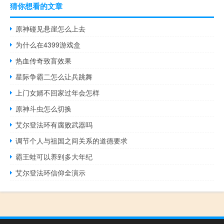
猜你想看的文章
原神碰见悬崖怎么上去
为什么在4399游戏盒
热血传奇致盲效果
星际争霸二怎么让兵跳舞
上门女婿不回家过年会怎样
原神斗虫怎么切换
艾尔登法环有腐败武器吗
调节个人与祖国之间关系的道德要求
霸王蛙可以养到多大年纪
艾尔登法环信仰全演示