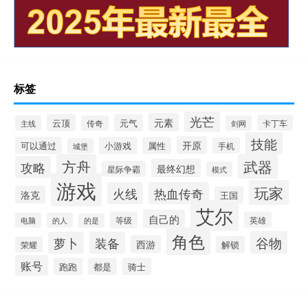
标签
光芒
元素
云顶
元气
卡丁车
主线
传奇
剑网
技能
开原
可以通过
小游戏
属性
手机
城堡
方舟
武器
攻略
最终幻想
星际争霸
模式
游戏
玩家
火线
热血传奇
洛克
王国
艾尔
自己的
等级
英雄
电脑
的人
的是
角色
谷物
萝卜
装备
西游
解锁
荣耀
账号
跑跑
都是
骑士