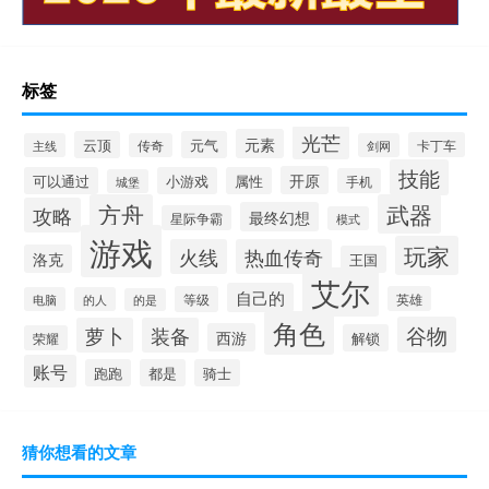
标签
光芒
元素
云顶
元气
卡丁车
主线
传奇
剑网
技能
开原
可以通过
小游戏
属性
手机
城堡
方舟
武器
攻略
最终幻想
星际争霸
模式
游戏
玩家
火线
热血传奇
洛克
王国
艾尔
自己的
等级
英雄
电脑
的人
的是
角色
谷物
萝卜
装备
西游
解锁
荣耀
账号
跑跑
都是
骑士
猜你想看的文章