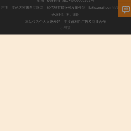
地图
|
疑难解答
湘ICP备06005262号
声明：本站内容来自互联网，如信息有错误可发邮件到f_fb#foxmail.com说明，我们
会及时纠正，谢谢
本站仅为个人兴趣爱好，不接盈利性广告及商业合作
小男孩