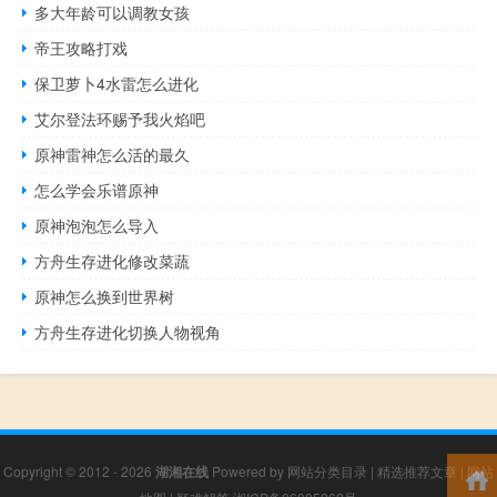
多大年龄可以调教女孩
帝王攻略打戏
保卫萝卜4水雷怎么进化
艾尔登法环赐予我火焰吧
原神雷神怎么活的最久
怎么学会乐谱原神
原神泡泡怎么导入
方舟生存进化修改菜蔬
原神怎么换到世界树
方舟生存进化切换人物视角
Copyright © 2012 - 2026
湖湘在线
Powered by
网站分类目录
|
精选推荐文章
|
网站