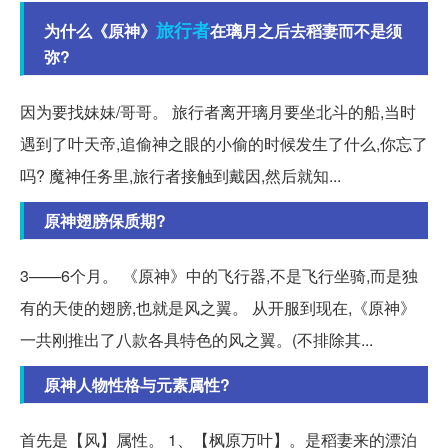
旅行者
为什么《原神》
在璃月之后去稻妻而不是须
弥?
因为要找妹妹/哥哥。 旅行者离开璃月要坐北斗的船,当时
遇到了叶天帝,追偷神之眼的小偷的时候发生了什么,你忘了
吗? 魔神任务里,旅行者接触到戴因,然后就知...
原神翅膀保质期?
3——6个月。 《原神》中的飞行器,不是飞行坐骑,而是独
有的天使的翅膀,也就是风之翼。 从开服到现在,《原神》
一共刚推出了八款各具特色的风之翼。(不排除其...
原神人物性格与元素属性?
首先是【风】属性。 1、【枫原万叶】。是稻妻来的漂泊