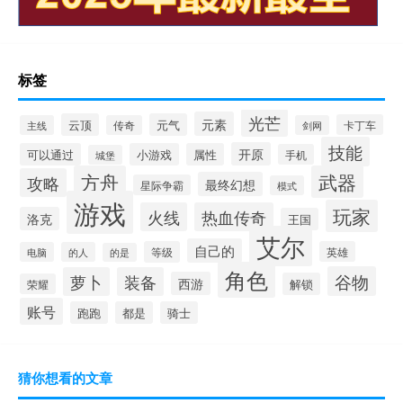
标签
光芒
元素
云顶
元气
卡丁车
主线
传奇
剑网
技能
开原
可以通过
小游戏
属性
手机
城堡
方舟
武器
攻略
最终幻想
星际争霸
模式
游戏
玩家
火线
热血传奇
洛克
王国
艾尔
自己的
等级
英雄
电脑
的人
的是
角色
谷物
萝卜
装备
西游
解锁
荣耀
账号
跑跑
都是
骑士
猜你想看的文章