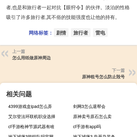
者,也是和旅行者一起对抗【眼狩令】的伙伴。淡泊的性格
吸引了许多旅行者,其不俗的技能强度也让他的持有。
网络标签：
剧情
旅行者
雷电
上一篇
怎么用纸做原神周边
下一篇
原神租号怎么防止毁号
相关问题
4399游戏盒ipad怎么弄
剑网3怎么退帮会
艾尔登法环联机职业选择
原神卖号原石怎么卖
cf手游枪神节源武器有啥
cf手游有app吗
地下城堡3能组队吗官网
地下城堡3 告死鸟装备