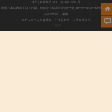
地图
|
疑难解答
湘ICP备06005262号
声明：本站内容来自互联网，如信息有错误可发邮件到f_fb#foxmail.com说明，我们
会及时纠正，谢谢
本站仅为个人兴趣爱好，不接盈利性广告及商业合作
小男孩