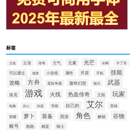
标签
光芒
元素
云顶
元气
卡丁车
主线
传奇
剑网
技能
开原
可以通过
小游戏
属性
手机
城堡
方舟
武器
攻略
最终幻想
星际争霸
模式
游戏
玩家
火线
热血传奇
洛克
王国
艾尔
自己的
等级
英雄
电脑
的人
的是
角色
谷物
萝卜
装备
西游
解锁
荣耀
账号
跑跑
都是
骑士