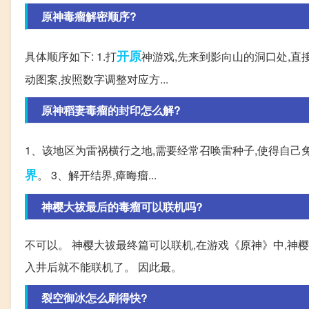
原神毒瘤解密顺序?
开原
具体顺序如下: 1.打
神游戏,先来到影向山的洞口处,直
动图案,按照数字调整对应方...
原神稻妻毒瘤的封印怎么解?
1、该地区为雷祸横行之地,需要经常召唤雷种子,使得自己免
界
。 3、解开结界,瘴晦瘤...
神樱大祓最后的毒瘤可以联机吗?
不可以。 神樱大祓最终篇可以联机,在游戏《原神》中,神
入井后就不能联机了。 因此最。
裂空御冰怎么刷得快?