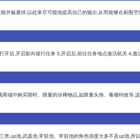
毒瘤技能并躲避掉,以此来尽可能地提高自己的输出,从而能够在刷裂
,打开后,开启影向祓行任务 3,开启后,前往任务地点激活机关 4,激
戏商城中购买限时、限量的珍稀物品,如限量头饰、毒瘤特效等,
三类,up池,武器池,常驻池。常驻池的角色强度大多不及up池,所