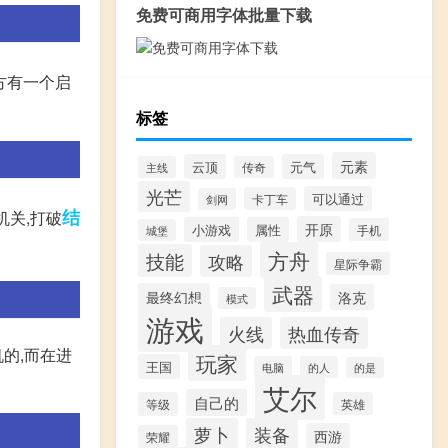
免费可商用字体批量下载
方有一个启
标签
元素
云顶
元气
主线
传奇
光芒
可以通过
卡丁车
剑网
结
机关,打破
开原
小游戏
属性
手机
城堡
方舟
技能
攻略
星际争霸
武器
最终幻想
洛克
模式
游戏
火线
热血传奇
的,而在进
玩家
王国
电脑
的人
的是
艾尔
自己的
等级
英雄
萝卜
装备
西游
荣耀