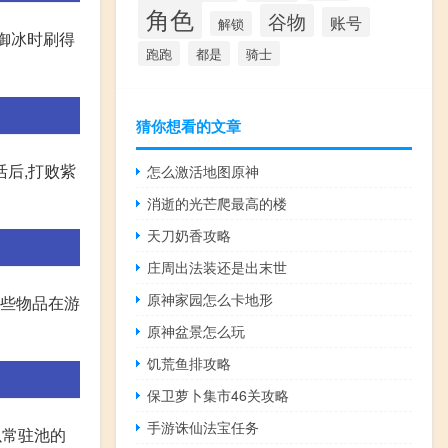
角色
谷物
账号
解锁
空御冰时刷得
跑跑
都是
骑士
猜你想看的文章
活后,打败紫
怎么激活地图原神
消逝的光芒爬最高的楼
天刀奶香攻略
庄周出法装还是出末世
原神家园怎么卡地形
这些物品在游
原神盆景怎么玩
饥荒鱼排攻略
保卫萝卜集市46关攻略
手游诛仙法宝任务
以常驻池的