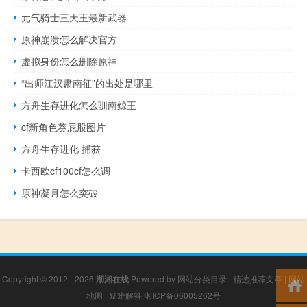
元气骑士三天王最新武器
原神崩溃怎么解决官方
虚拟身份怎么删除原神
“出师江汉肃南征”的出处是哪里
方舟生存进化怎么驯南鲸王
cf新角色葵屁股图片
方舟生存进化 捕获
卡西欧cf100cf怎么调
原神凝月怎么突破
Copyright © 2012 - 2026
湖湘在线
Powered by
网站分类目录
|
精选推荐文章
|
网站
地图
|
疑难解答
湘ICP备06005262号