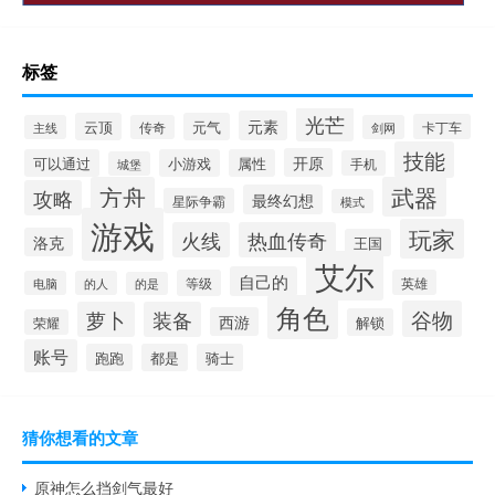
标签
光芒
元素
云顶
元气
卡丁车
主线
传奇
剑网
技能
开原
可以通过
小游戏
属性
手机
城堡
方舟
武器
攻略
最终幻想
星际争霸
模式
游戏
玩家
火线
热血传奇
洛克
王国
艾尔
自己的
等级
英雄
电脑
的人
的是
角色
谷物
萝卜
装备
西游
解锁
荣耀
账号
跑跑
都是
骑士
猜你想看的文章
原神怎么挡剑气最好