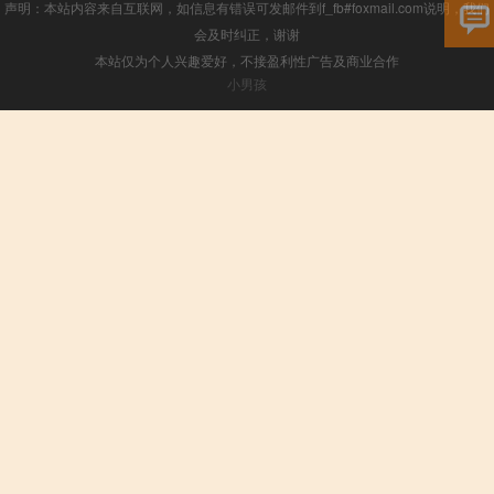
声明：本站内容来自互联网，如信息有错误可发邮件到f_fb#foxmail.com说明，我们
会及时纠正，谢谢
本站仅为个人兴趣爱好，不接盈利性广告及商业合作
小男孩