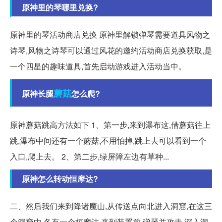
原神里的琴哪里兑换?
原神里的琴活动商店兑换 原神里解锁弹琴需要道具风物之
诗琴,风物之诗琴可以通过风花的邀约活动商店兑换获取,是
一个四星的趣味道具,首先启动游戏进入活动当中。
蘑菇
原神长腿
怎么爬?
原神蘑菇跳高方法如下 1、第一步,来到瀑布这,借蘑菇往上
跳,瀑布中间还有一个蘑菇,不用怕掉,跳上去可以看到一个
入口,爬上去。 2、第二步,绿屏障左边有草种...
原神怎么转动恒摩达?
二、然后我们来到降诸魔山,从传送点向北进入洞窟,在这三
个洞窟中,各有一个桓摩达,来到装置前,弹琴并攻击,深入洞