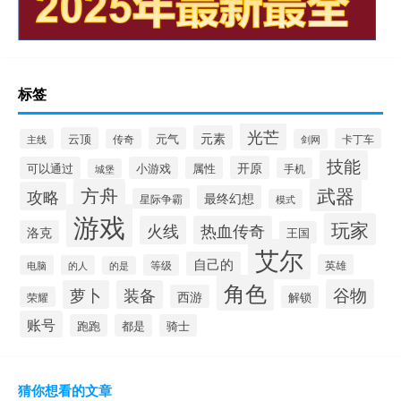
标签
光芒
元素
云顶
元气
卡丁车
主线
传奇
剑网
技能
开原
可以通过
小游戏
属性
手机
城堡
方舟
武器
攻略
最终幻想
星际争霸
模式
游戏
玩家
火线
热血传奇
洛克
王国
艾尔
自己的
等级
英雄
电脑
的人
的是
角色
谷物
萝卜
装备
西游
解锁
荣耀
账号
跑跑
都是
骑士
猜你想看的文章