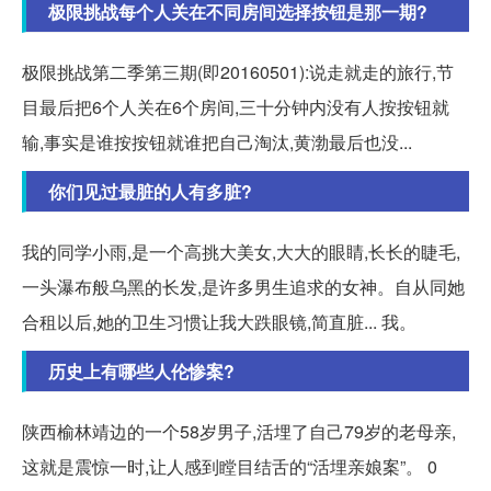
极限挑战每个人关在不同房间选择按钮是那一期?
极限挑战第二季第三期(即20160501):说走就走的旅行,节
目最后把6个人关在6个房间,三十分钟内没有人按按钮就
输,事实是谁按按钮就谁把自己淘汰,黄渤最后也没...
你们见过最脏的人有多脏?
我的同学小雨,是一个高挑大美女,大大的眼睛,长长的睫毛,
一头瀑布般乌黑的长发,是许多男生追求的女神。自从同她
合租以后,她的卫生习惯让我大跌眼镜,简直脏... 我。
历史上有哪些人伦惨案?
陕西榆林靖边的一个58岁男子,活埋了自己79岁的老母亲,
这就是震惊一时,让人感到瞠目结舌的“活埋亲娘案”。 0