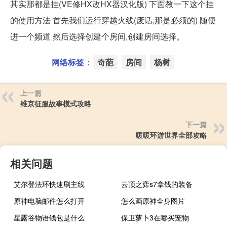
其实那都是挂(VE修HX改HX器汉化版) 下面教一下这个挂
的使用方法 首先我们运行穿越火线(废话,那是必须的) 随便
进一个频道 然后选择创建个房间,创建房间选择。
网络标签：
奇葩
房间
杨树
上一篇
维京征服故事模式攻略
下一篇
暖暖环游世界全部攻略
相关问题
艾尔登法环快速刷主线
云顶之弈s7拿钱的装备
原神电脑邮件怎么打开
怎么画原神全身图片
星露谷物语钱包是什么
保卫萝卜3在哪买宠物