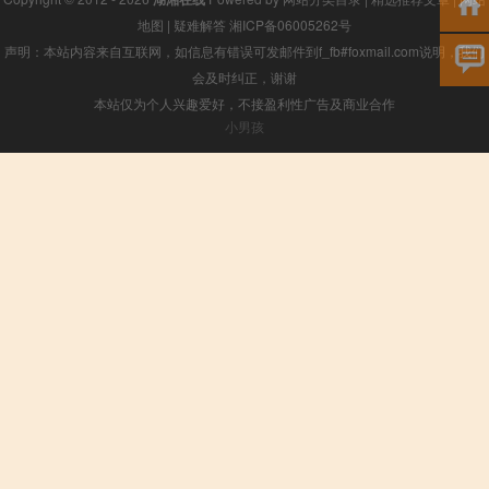
地图
|
疑难解答
湘ICP备06005262号
声明：本站内容来自互联网，如信息有错误可发邮件到f_fb#foxmail.com说明，我们
会及时纠正，谢谢
本站仅为个人兴趣爱好，不接盈利性广告及商业合作
小男孩