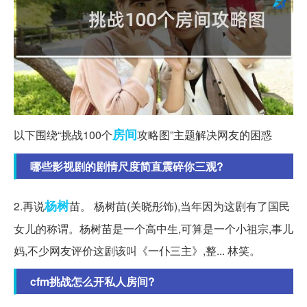
房间
以下围绕“挑战100个
攻略图”主题解决网友的困惑
哪些影视剧的剧情尺度简直震碎你三观?
杨树
2.再说
苗。 杨树苗(关晓彤饰),当年因为这剧有了国民
女儿的称谓。杨树苗是一个高中生,可算是一个小祖宗,事儿
妈,不少网友评价这剧该叫《一仆三主》,整... 林笑。
cfm挑战怎么开私人房间?