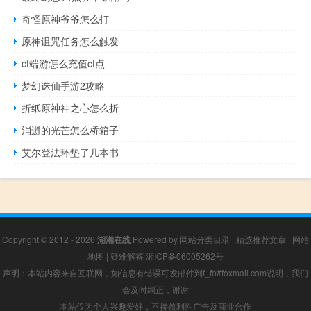
奇怪原神爷爷怎么打
原神诅咒任务怎么触发
cf端游怎么充值cf点
梦幻诛仙手游2攻略
折纸原神神之心怎么折
消逝的光芒怎么桥箱子
艾尔登法环垫了几本书
Copyright © 2012 - 2026
湖湘在线
Powered by
网站分类目录
|
精选推荐文章
|
网站
地图
|
疑难解答
湘ICP备06005262号
声明：本站内容来自互联网，如信息有错误可发邮件到f_fb#foxmail.com说明，我们
会及时纠正，谢谢
本站仅为个人兴趣爱好，不接盈利性广告及商业合作