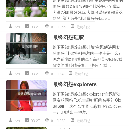
以下围绕“最终幻想789”主题解决网友的
困惑 最终幻想789哪个比较好玩? 我认
为是7和8最好好玩.大部分爱好者都着么
想的 我认为是7和8最好好玩.大...
zzh
03-27
0
955
最终幻想
最终幻想硅胶
以下围绕“最终幻想硅胶”主题解决网友
的困惑 让你特别害羞的一件事是什么?
见之前我幻想着他虽不高但英俊阳光,我
背身闭着眼睛等着。 他来了,我...
zzh
03-27
0
84
最终幻想
最终幻想explorers
以下围绕“最终幻想explorers”主题解决
网友的困惑 飞机主题好听的名字? "Clo
udSail" - 这个名字将云彩和飞行结合在
一起,创造出一种梦...
zzh
03-27
0
980
最终幻想