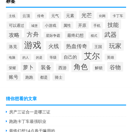
标签
光芒
元素
云顶
元气
卡丁车
主线
传奇
剑网
技能
开原
可以通过
小游戏
属性
手机
城堡
方舟
武器
攻略
最终幻想
星际争霸
模式
游戏
玩家
火线
热血传奇
洛克
王国
艾尔
自己的
等级
英雄
电脑
的人
的是
角色
谷物
萝卜
装备
西游
解锁
荣耀
账号
跑跑
都是
骑士
猜你想看的文章
房产三证合一是哪三证
跑跑卡丁车最强职业
最终幻想14点券干嘛用的