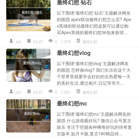
最终幻想 钻石
以下围绕“最终幻想 钻石”主题解决网友
的困惑 apex联动最终幻想怎么买? Ape
x英雄的联动最终幻想皮肤可以通过购
买Apex英雄的最终幻想36包来获得...
zzh
03-27
0
978
最终幻想
最终幻想vlog
以下围绕“最终幻想vlog”主题解决网友
的困惑 怎样做vlog? 我们生活在这个大
千世界里就要学会好好的去热爱每一天
的美好生活,通过相片,日记等等方...
zzh
03-27
0
581
最终幻想
最终幻想mc
以下围绕“最终幻想mc”主题解决网友的
困惑 什么游戏最好玩? 微信公众号复古
娱乐 专注于挖掘各种稀奇好玩的传奇复
古版本,如月卡版,复古180精品传...