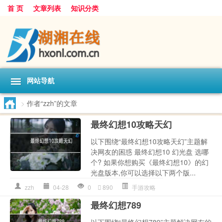
首 页
文章列表
知识分类
网站导航
>
作者“zzh”的文章
最终幻想10攻略天幻
以下围绕“最终幻想10攻略天幻”主题解
决网友的困惑 最终幻想10 幻光盘 选哪
个? 如果你想购买《最终幻想10》的幻
光盘版本,你可以选择以下两个版...
zzh
04-28
0
890
手游攻略
最终幻想789