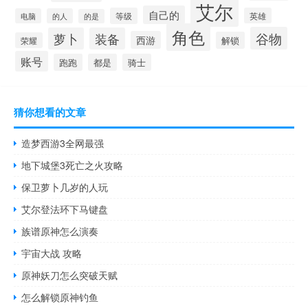
艾尔
自己的
等级
英雄
电脑
的人
的是
角色
谷物
萝卜
装备
西游
解锁
荣耀
账号
跑跑
都是
骑士
猜你想看的文章
造梦西游3全网最强
地下城堡3死亡之火攻略
保卫萝卜几岁的人玩
艾尔登法环下马键盘
族谱原神怎么演奏
宇宙大战 攻略
原神妖刀怎么突破天赋
怎么解锁原神钓鱼