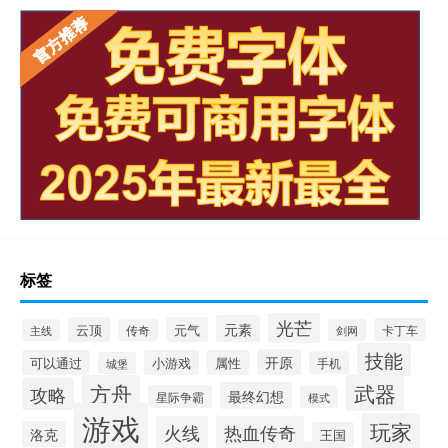
标签
光芒
元素
云顶
元气
卡丁车
主线
传奇
剑网
技能
开原
可以通过
小游戏
属性
手机
城堡
方舟
武器
攻略
最终幻想
星际争霸
模式
游戏
玩家
火线
热血传奇
洛克
王国