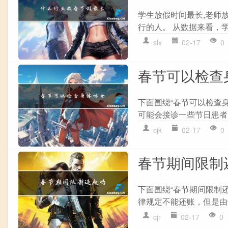
学生放假时间最长,老师放
行的人。 从数据来看，学
slx
02-17
0
春节可以检查
下面围绕“春节可以检查
可能会接诊一些节日患者,
cjk
02-17
0
春节期间限制
下面围绕“春节期间限制
律规定不能还账，但是由
cjr
02-17
0