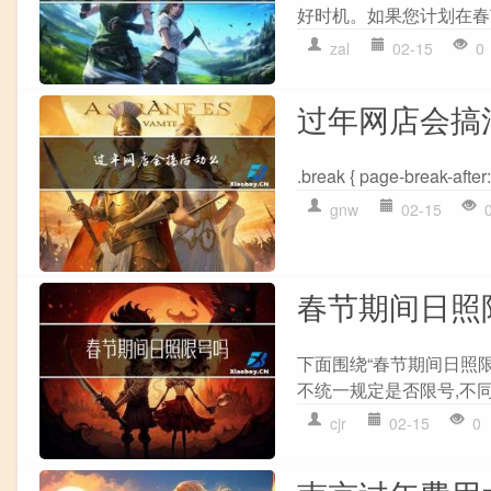
好时机。如果您计划在春
zal
02-15
0
过年网店会搞
.break { page-break-aft
gnw
02-15
春节期间日照
下面围绕“春节期间日照
不统一规定是否限号,不同
cjr
02-15
0