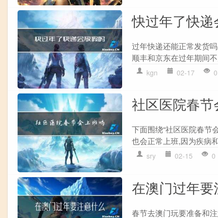
快过年了快递
过年快递还能正常发货吗
顺丰和京东在过年期间不
kgn
02-17
0
社区医院春节
下面围绕“社区医院春节会
也会正常上班,因为疾病和
sry
02-15
0
在澳门过年要
春节去澳门玩要准备和注