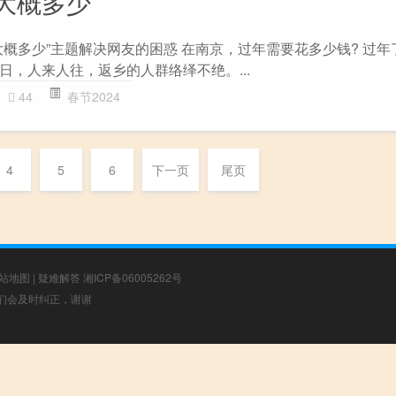
大概多少
大概多少”主题解决网友的困惑 在南京，过年需要花多少钱? 过年
日，人来人往，返乡的人群络绎不绝。...
44
春节2024
4
5
6
下一页
尾页
站地图
|
疑难解答
湘ICP备06005262号
，我们会及时纠正，谢谢