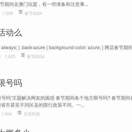
节期间去澳门玩耍，有一些准备和注意事...
558
春节2024
活动么
er: always; } .back-azure { background-color: azure; } 网店春节期
0
625
春节2024
限号吗
限号吗”主题解决网友的困惑 春节期间各个地方限号吗? 春节期间
省市甚至不同区县的限行政策不同。一...
506
文章列表