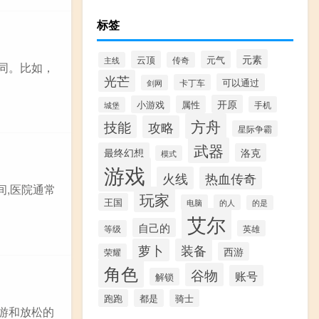
标签
元素
云顶
元气
主线
传奇
同。比如，
光芒
可以通过
卡丁车
剑网
开原
小游戏
属性
手机
城堡
方舟
技能
攻略
星际争霸
武器
最终幻想
洛克
模式
游戏
火线
热血传奇
间,医院通常
玩家
王国
电脑
的人
的是
艾尔
自己的
等级
英雄
萝卜
装备
西游
荣耀
角色
谷物
账号
解锁
跑跑
都是
骑士
游和放松的