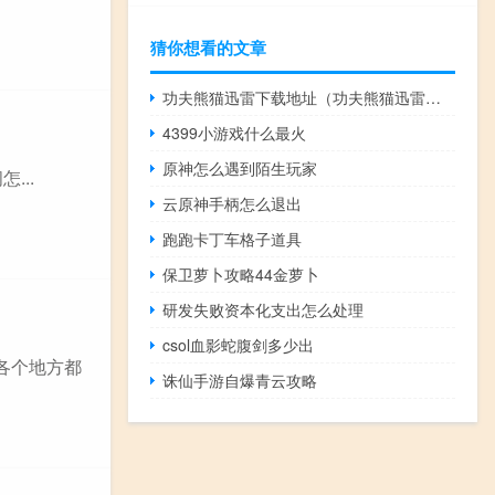
猜你想看的文章
功夫熊猫迅雷下载地址（功夫熊猫迅雷下载）
4399小游戏什么最火
原神怎么遇到陌生玩家
间怎...
云原神手柄怎么退出
跑跑卡丁车格子道具
保卫萝卜攻略44金萝卜
研发失败资本化支出怎么处理
csol血影蛇腹剑多少出
各个地方都
诛仙手游自爆青云攻略