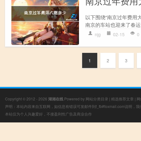
南京过年费用
以下围绕“南京过年费用
南京的车站也迎来了春运
njg
02-15
0
1
2
3
Copyright © 2012 - 2026
湖湘在线
Powered by
网站分类目录
|
精选推荐文章
|
网
声明：本站内容来自互联网，如信息有错误可发邮件到f_fb#foxmail.com说明
本站仅为个人兴趣爱好，不接盈利性广告及商业合作