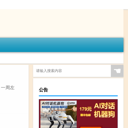
☚
，一周左
公告