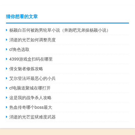
猜你想看的文章
杨颖白百何被跑男轮草小说（奔跑吧兄弟操杨颖小说）
消逝的光芒如何调整亮度
cf角色选取
4399游戏盒扫码在哪里
倩女魅者修炼攻略
艾尔登法环最恶心的小兵
cf电脑道聚城在哪打开
这是我的战争杀人攻略
热血传奇哪个boss最大
消逝的光芒监狱难度武器