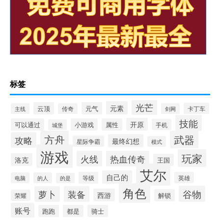
标签
光芒
元素
云顶
元气
卡丁车
主线
传奇
剑网
技能
开原
可以通过
小游戏
属性
手机
城堡
方舟
武器
攻略
最终幻想
星际争霸
模式
游戏
玩家
火线
热血传奇
洛克
王国
艾尔
自己的
等级
英雄
电脑
的人
的是
角色
谷物
萝卜
装备
西游
解锁
荣耀
账号
跑跑
都是
骑士