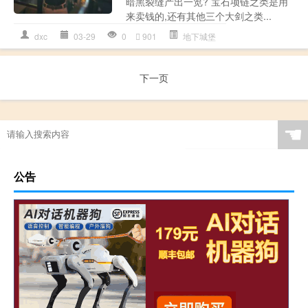
暗黑裂缝产出一览? 宝石项链之类是用
来卖钱的,还有其他三个大剑之类...
dxc
03-29
0
901
地下城堡
下一页
☚
公告