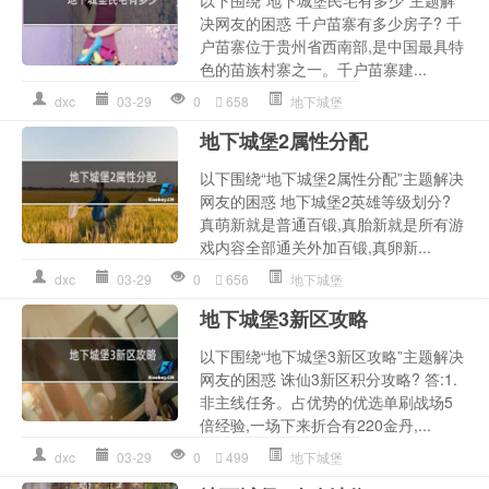
以下围绕“地下城堡民宅有多少”主题解
决网友的困惑 千户苗寨有多少房子? 千
户苗寨位于贵州省西南部,是中国最具特
色的苗族村寨之一。千户苗寨建...
dxc
03-29
0
658
地下城堡
地下城堡2属性分配
以下围绕“地下城堡2属性分配”主题解决
网友的困惑 地下城堡2英雄等级划分?
真萌新就是普通百锻,真胎新就是所有游
戏内容全部通关外加百锻,真卵新...
dxc
03-29
0
656
地下城堡
地下城堡3新区攻略
以下围绕“地下城堡3新区攻略”主题解决
网友的困惑 诛仙3新区积分攻略? 答:1.
非主线任务。占优势的优选单刷战场5
倍经验,一场下来折合有220金丹,...
dxc
03-29
0
499
地下城堡