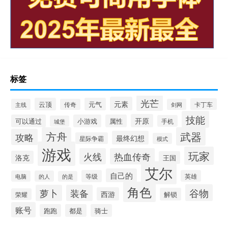
标签
光芒
元素
云顶
元气
卡丁车
主线
传奇
剑网
技能
开原
可以通过
小游戏
属性
手机
城堡
方舟
武器
攻略
最终幻想
星际争霸
模式
游戏
玩家
火线
热血传奇
洛克
王国
艾尔
自己的
等级
英雄
电脑
的人
的是
角色
谷物
萝卜
装备
西游
解锁
荣耀
账号
跑跑
都是
骑士