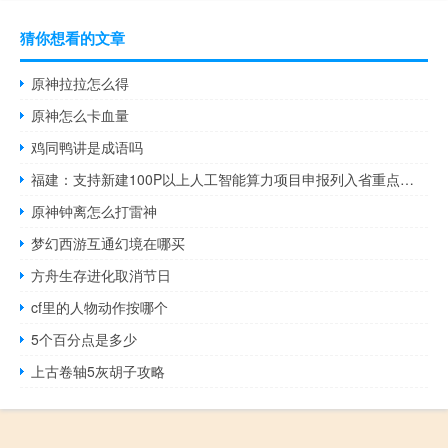
猜你想看的文章
原神拉拉怎么得
原神怎么卡血量
鸡同鸭讲是成语吗
福建：支持新建100P以上人工智能算力项目申报列入省重点技改项目库 按规定享受最长3年、年化2%贴息补助
原神钟离怎么打雷神
梦幻西游互通幻境在哪买
方舟生存进化取消节日
cf里的人物动作按哪个
5个百分点是多少
上古卷轴5灰胡子攻略