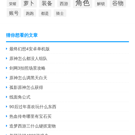
角色
谷物
萝卜
装备
西游
解锁
荣耀
账号
跑跑
都是
骑士
猜你想看的文章
最终幻想4安卓单机版
原神怎么都没人组队
剑网3拍照场景攻略
原神怎么调黑天白天
孤影原神怎么获得
线面角公式
90后过年喜欢玩什么东西
热血传奇哪里有宝石买
造梦西游三什么键抓宠物