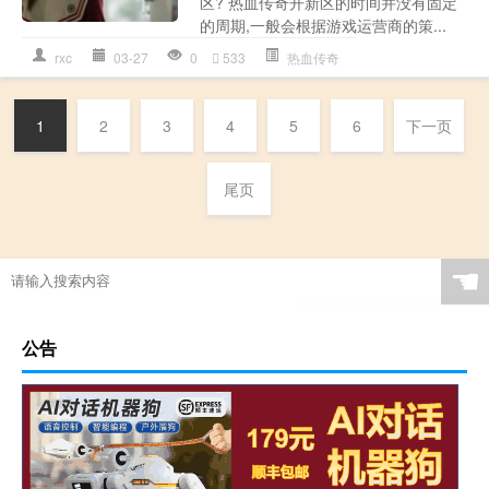
区? 热血传奇开新区的时间并没有固定
的周期,一般会根据游戏运营商的策...
rxc
03-27
0
533
热血传奇
1
2
3
4
5
6
下一页
尾页
☚
公告