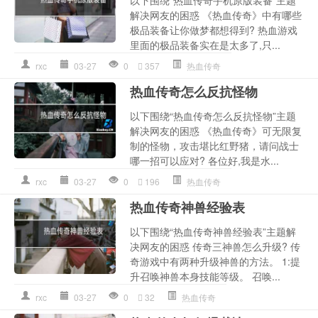
以下围绕“热血传奇手机原版装备”主题
解决网友的困惑 《热血传奇》中有哪些
极品装备让你做梦都想得到? 热血游戏
里面的极品装备实在是太多了,只...
rxc
03-27
0
357
热血传奇
热血传奇怎么反抗怪物
以下围绕“热血传奇怎么反抗怪物”主题
解决网友的困惑 《热血传奇》可无限复
制的怪物，攻击堪比红野猪，请问战士
哪一招可以应对? 各位好,我是水...
rxc
03-27
0
196
热血传奇
热血传奇神兽经验表
以下围绕“热血传奇神兽经验表”主题解
决网友的困惑 传奇三神兽怎么升级? 传
奇游戏中有两种升级神兽的方法。 1:提
升召唤神兽本身技能等级。 召唤...
rxc
03-27
0
32
热血传奇