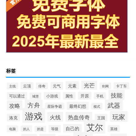
标签
光芒
元素
云顶
元气
卡丁车
主线
传奇
剑网
技能
开原
可以通过
小游戏
属性
手机
城堡
方舟
武器
攻略
最终幻想
星际争霸
模式
游戏
玩家
火线
热血传奇
洛克
王国
艾尔
自己的
等级
英雄
电脑
的人
的是