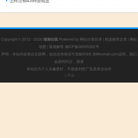
怎样注销4399游戏盒
Copyright © 2012 - 2026
湖湘在线
Powered by
网站分类目录
|
精选推荐文章
|
网站
地图
|
疑难解答
湘ICP备06005262号
声明：本站内容来自互联网，如信息有错误可发邮件到f_fb#foxmail.com说明，我们
会及时纠正，谢谢
本站仅为个人兴趣爱好，不接盈利性广告及商业合作
小男孩