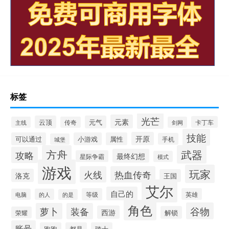
标签
光芒
元素
云顶
元气
卡丁车
主线
传奇
剑网
技能
开原
可以通过
小游戏
属性
手机
城堡
方舟
武器
攻略
最终幻想
星际争霸
模式
游戏
玩家
火线
热血传奇
洛克
王国
艾尔
自己的
等级
英雄
电脑
的人
的是
角色
谷物
萝卜
装备
西游
解锁
荣耀
账号
跑跑
都是
骑士