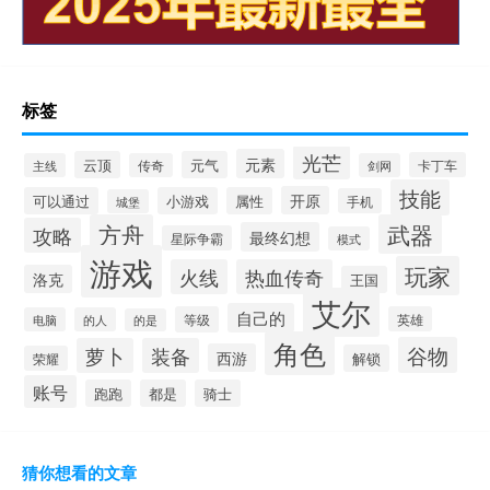
标签
光芒
元素
云顶
元气
卡丁车
主线
传奇
剑网
技能
开原
可以通过
小游戏
属性
手机
城堡
方舟
武器
攻略
最终幻想
星际争霸
模式
游戏
玩家
火线
热血传奇
洛克
王国
艾尔
自己的
等级
英雄
电脑
的人
的是
角色
谷物
萝卜
装备
西游
解锁
荣耀
账号
跑跑
都是
骑士
猜你想看的文章