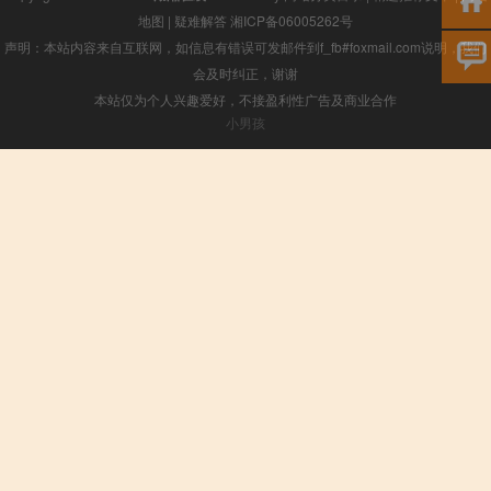
地图
|
疑难解答
湘ICP备06005262号
声明：本站内容来自互联网，如信息有错误可发邮件到f_fb#foxmail.com说明，我们
会及时纠正，谢谢
本站仅为个人兴趣爱好，不接盈利性广告及商业合作
小男孩