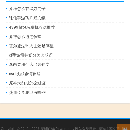
原神怎么获得好刀子
诛仙手游飞升后几级
4399超好玩联机游戏推荐
原神怎么通过仪式
艾尔登法环火山还是碎星
cf手游雷神积分怎么获得
李白要用什么出装铭文
csol挑战剧情攻略
原神大前期怎么过渡
热血传奇职业有哪些
Copyright © 2012 - 2026
湖湘在线
Powered by
网站分类目录
|
精选推荐文章
|
网站