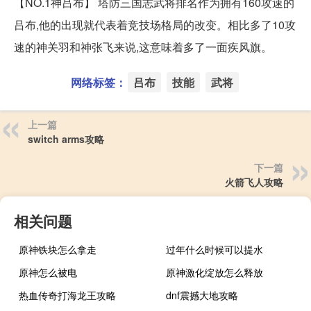
【NO.1神吕布】 塔防三国志武将排名作为拥有160攻速的
吕布,他的出现就代表着竞技场格局的改变。相比多了10攻
速的神关羽和神张飞来说,这意味着多了一面疾风旗。
网络标签：
吕布
技能
武将
上一篇
switch arms攻略
下一篇
火箭飞人攻略
相关问题
原神铁块怎么拿走
过年什么时候可以提水
原神怎么被电
原神激化绽放怎么释放
热血传奇打海龙王攻略
dnf震撼大地攻略