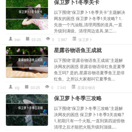
保卫萝卜1冬季关卡
以下围绕“保卫萝卜1冬季关卡”主题解决
网友的困惑 保卫萝卜冬季1关攻略? 1.
先放一个汽油瓶,清理周围的道具,一直
升级到满级。清理周边道具,第二...
bwl
03-25
0
987
保卫萝卜
星露谷物语鱼王成就
以下围绕“星露谷物语鱼王成就”主题解
决网友的困惑 星露谷物语绯红鱼是夏季
鱼王吗? 是的,星露谷物语夏季鱼王是绯
红鱼。之所以大家都叫它夏季鱼...
xlg
03-25
0
345
星露谷物语
保卫萝卜冬季三攻略
以下围绕“保卫萝卜冬季三攻略”主题解
决网友的困惑 保卫萝卜1冬季3关攻略?
1,初期只有一个火瓶,一直到第四波怪物
清理之后才能把火瓶升级到顶级,...