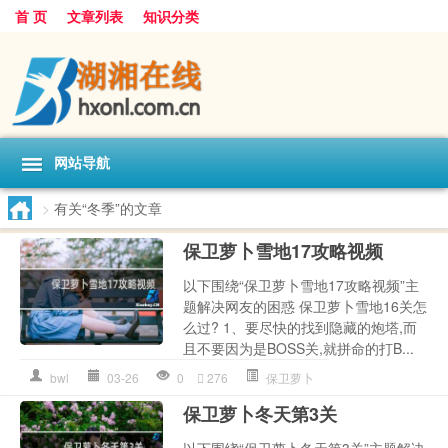
首 页
文章列表
知识分类
网站导航
>
有关“冬季”的文章
保卫萝卜雪地17攻略视频
以下围绕“保卫萝卜雪地17攻略视频”主
题解决网友的困惑 保卫萝卜雪地16关怎
么过? 1、要尽快的找到隐藏的炮塔,而
且不要因为是BOSS关,就拼命的打B...
bwl
03-26
0
276
保卫萝卜
保卫萝卜冬天第3关