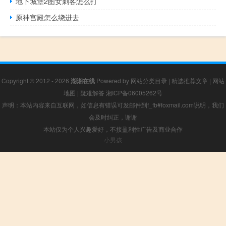
地下城堡2图女刺客怎么打
原神宫殿怎么绕进去
Copyright © 2012 - 2026
湖湘在线
Powered by
网站分类目录
|
精选推荐文章
|
网站
地图
|
疑难解答
湘ICP备06005262号
声明：本站内容来自互联网，如信息有错误可发邮件到f_fb#foxmail.com说明，我们
会及时纠正，谢谢
本站仅为个人兴趣爱好，不接盈利性广告及商业合作
小男孩