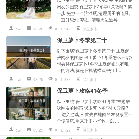
以下围绕“保卫萝卜冬天第3关”主题解决
网友的困惑 保卫萝卜3冬季1关攻略? 第
一步:先放一个汽油瓶,清理周围的道具,
一直升级到满级。清理周边道具...
bwl
03-26
0
247
保卫萝卜
保卫萝卜冬季第二十
以下围绕“保卫萝卜冬季第二十”主题解
决网友的困惑 保卫萝卜1冬季怎么开启?
想要将保卫萝卜1冬季主题解锁只有唯
一的方法,就是在挑战模式中打出...
bwl
03-25
0
237
保卫萝卜
保卫萝卜攻略41冬季
以下围绕“保卫萝卜攻略41冬季”主题解
决网友的困惑 保卫萝卜冬季4关攻略?
1. 进入游戏后,首先在地图的左侧放置一
个便便塔,用来攻击小怪物。2. ...
bwl
03-25
0
129
保卫萝卜