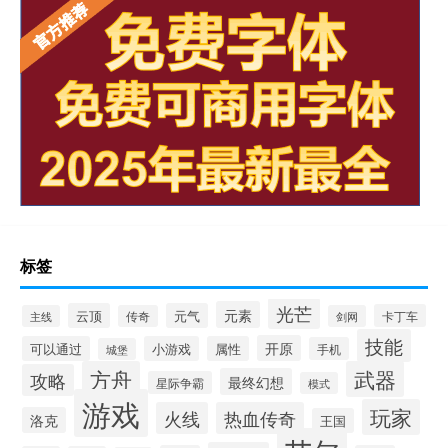
标签
光芒
元素
云顶
元气
卡丁车
主线
传奇
剑网
技能
开原
可以通过
小游戏
属性
手机
城堡
方舟
武器
攻略
最终幻想
星际争霸
模式
游戏
玩家
火线
热血传奇
洛克
王国