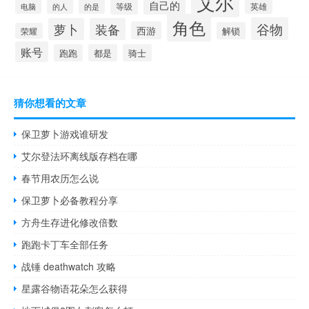
艾尔
自己的
等级
英雄
电脑
的人
的是
角色
谷物
萝卜
装备
西游
解锁
荣耀
账号
跑跑
都是
骑士
猜你想看的文章
保卫萝卜游戏谁研发
艾尔登法环离线版存档在哪
春节用农历怎么说
保卫萝卜必备教程分享
方舟生存进化修改倍数
跑跑卡丁车全部任务
战锤 deathwatch 攻略
星露谷物语花朵怎么获得