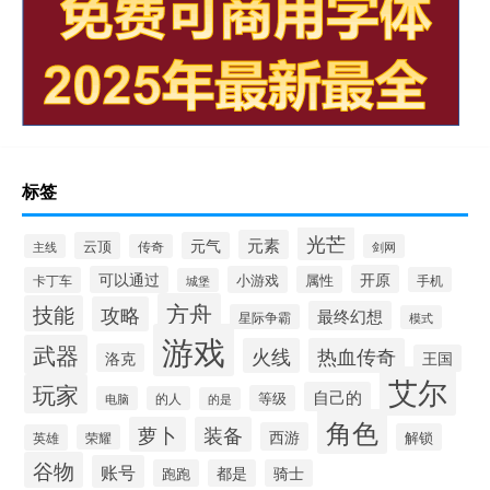
标签
光芒
元素
云顶
元气
主线
传奇
剑网
开原
可以通过
小游戏
属性
卡丁车
手机
城堡
方舟
技能
攻略
最终幻想
星际争霸
模式
游戏
武器
火线
热血传奇
洛克
王国
艾尔
玩家
自己的
等级
电脑
的人
的是
角色
萝卜
装备
西游
解锁
英雄
荣耀
谷物
账号
跑跑
都是
骑士