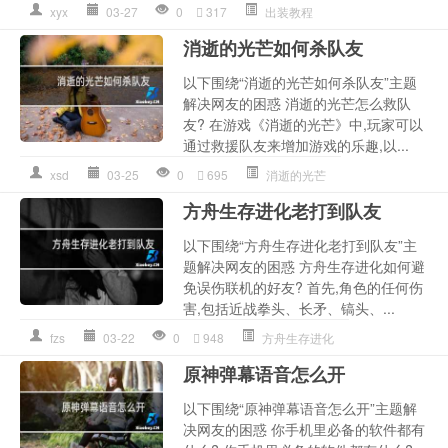
xyx
03-27
0
317
出装教程
消逝的光芒如何杀队友
以下围绕“消逝的光芒如何杀队友”主题
解决网友的困惑 消逝的光芒怎么救队
友? 在游戏《消逝的光芒》中,玩家可以
通过救援队友来增加游戏的乐趣,以...
xsd
03-25
0
695
消逝的光芒
方舟生存进化老打到队友
以下围绕“方舟生存进化老打到队友”主
题解决网友的困惑 方舟生存进化如何避
免误伤联机的好友? 首先,角色的任何伤
害,包括近战拳头、长矛、镐头、...
fzs
03-22
0
948
方舟生存进化
原神弹幕语音怎么开
以下围绕“原神弹幕语音怎么开”主题解
决网友的困惑 你手机里必备的软件都有