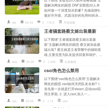
以下围绕“安徒恩20人副本攻略视频”主
题解决网友的困惑 DNF安图恩20人本
如何做一个深度划水奶爹? 先做寂静9,
最好升升级。武器没好的先用60的永...
ate
04-24
0
812
手游攻略
王者骚套路蔡文姬出装最新
以下围绕“王者骚套路蔡文姬出装最
新”主题解决网友的困惑 蔡文姬加血最
猛出装? 蔡文姬是王者荣耀中的辅助英
雄,主要负责为队友提供回复和保护。...
wzs
03-29
0
445
出装教程
csol角色怎么禁用
以下围绕“csol角色怎么禁用”主题解决
网友的困惑 csol如何关闭队友名称? 1.
首先第一步就是打开steam,启动csol应
用主界面; 2. 进入csol,加入一...
cso
03-29
0
14
csol