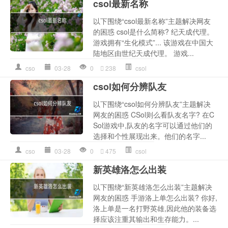
csol最新名称
以下围绕“csol最新名称”主题解决网友
的困惑 csol是什么简称? 纪天成代理。
游戏拥有“生化模式”... 该游戏在中国大
陆地区由世纪天成代理。 游戏...
cso
03-28
0
238
csol
csol如何分辨队友
以下围绕“csol如何分辨队友”主题解决
网友的困惑 CSol则么看队友名字? 在C
Sol游戏中,队友的名字可以通过他们的
选择和个性展现出来。他们的名字...
cso
03-28
0
475
csol
新英雄洛怎么出装
以下围绕“新英雄洛怎么出装”主题解决
网友的困惑 手游洛上单怎么出装? 你好,
洛上单是一名打野英雄,因此他的装备选
择应该注重其输出和生存能力。...