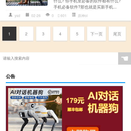
什么? 你手机里必备的软件都有什么?
手机必备软件?那也就是买新手机...
ysd
02-26
0
601
原神ol
1
2
3
4
5
下一页
尾页
☚
公告