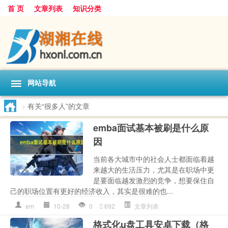
首 页
文章列表
知识分类
网站导航
>
有关“很多人”的文章
emba面试基本被刷是什么原
因
当前各大城市中的社会人士都面临着越
来越大的生活压力，尤其是在职场中更
是要面临越发激烈的竞争，想要保住自
己的职场位置有更好的经济收入，其实是很难的也...
em
10-28
0
692
文章列表
格式化u盘工具安卓下载（格