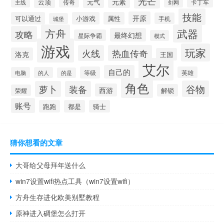
光芒
元素
云顶
元气
卡丁车
主线
传奇
剑网
技能
开原
可以通过
小游戏
属性
手机
城堡
方舟
武器
攻略
最终幻想
星际争霸
模式
游戏
玩家
火线
热血传奇
洛克
王国
艾尔
自己的
等级
英雄
电脑
的人
的是
角色
谷物
萝卜
装备
西游
解锁
荣耀
账号
跑跑
都是
骑士
猜你想看的文章
大哥给父母拜年送什么
win7设置wifi热点工具（win7设置wifi）
方舟生存进化欧美别墅教程
原神进入碉堡怎么打开