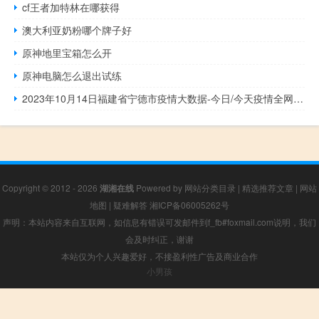
cf王者加特林在哪获得
澳大利亚奶粉哪个牌子好
原神地里宝箱怎么开
原神电脑怎么退出试练
2023年10月14日福建省宁德市疫情大数据-今日/今天疫情全网搜索最新实时消息动态情况通知播报
Copyright © 2012 - 2026
湖湘在线
Powered by
网站分类目录
|
精选推荐文章
|
网站
地图
|
疑难解答
湘ICP备06005262号
声明：本站内容来自互联网，如信息有错误可发邮件到f_fb#foxmail.com说明，我们
会及时纠正，谢谢
本站仅为个人兴趣爱好，不接盈利性广告及商业合作
小男孩