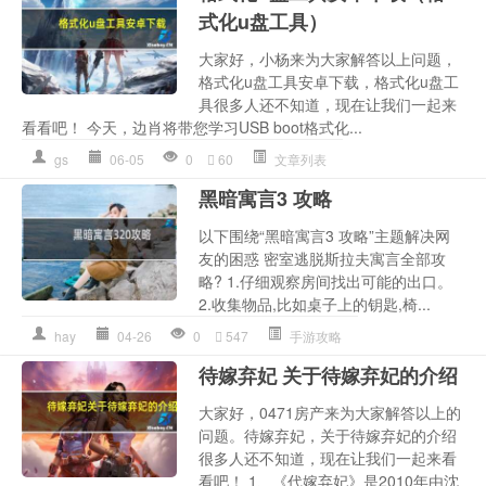
式化u盘工具）
大家好，小杨来为大家解答以上问题，
格式化u盘工具安卓下载，格式化u盘工
具很多人还不知道，现在让我们一起来
看看吧！ 今天，边肖将带您学习USB boot格式化...
gs
06-05
0
60
文章列表
黑暗寓言3 攻略
以下围绕“黑暗寓言3 攻略”主题解决网
友的困惑 密室逃脱斯拉夫寓言全部攻
略? 1.仔细观察房间找出可能的出口。
2.收集物品,比如桌子上的钥匙,椅...
hay
04-26
0
547
手游攻略
待嫁弃妃 关于待嫁弃妃的介绍
大家好，0471房产来为大家解答以上的
问题。待嫁弃妃，关于待嫁弃妃的介绍
很多人还不知道，现在让我们一起来看
看吧！ 1、《代嫁弃妃》是2010年由沈