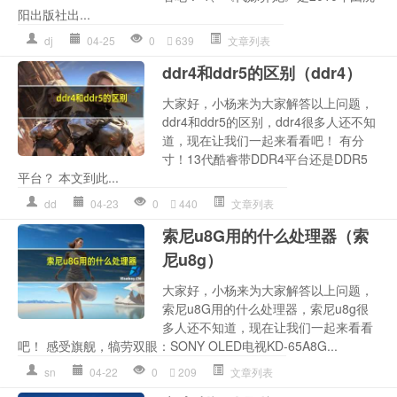
阳出版社出...
dj
04-25
0
639
文章列表
ddr4和ddr5的区别（ddr4）
大家好，小杨来为大家解答以上问题，
ddr4和ddr5的区别，ddr4很多人还不知
道，现在让我们一起来看看吧！ 有分
寸！13代酷睿带DDR4平台还是DDR5
平台？ 本文到此...
dd
04-23
0
440
文章列表
索尼u8G用的什么处理器（索
尼u8g）
大家好，小杨来为大家解答以上问题，
索尼u8G用的什么处理器，索尼u8g很
多人还不知道，现在让我们一起来看看
吧！ 感受旗舰，犒劳双眼：SONY OLED电视KD-65A8G...
sn
04-22
0
209
文章列表