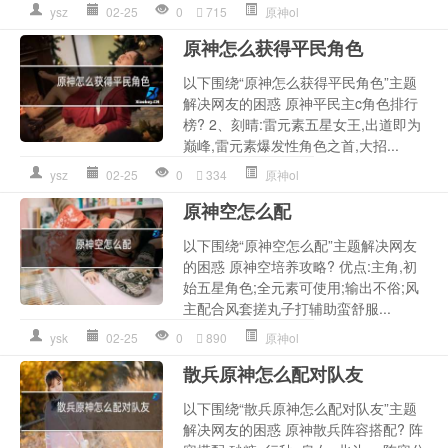
ysz
02-25
0
715
原神ol
原神怎么获得平民角色
以下围绕“原神怎么获得平民角色”主题
解决网友的困惑 原神平民主c角色排行
榜? 2、刻晴:雷元素五星女王,出道即为
巅峰,雷元素爆发性角色之首,大招...
ysz
02-25
0
334
原神ol
原神空怎么配
以下围绕“原神空怎么配”主题解决网友
的困惑 原神空培养攻略? 优点:主角,初
始五星角色;全元素可使用;输出不俗;风
主配合风套搓丸子打辅助蛮舒服...
ysk
02-25
0
890
原神ol
散兵原神怎么配对队友
以下围绕“散兵原神怎么配对队友”主题
解决网友的困惑 原神散兵阵容搭配? 阵