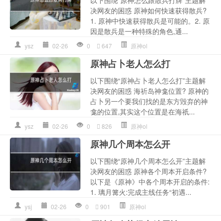
以下围绕“原神怎么跟散兵打牌”主题解
决网友的困惑 原神如何快速获得散兵?
1. 原神中快速获得散兵是可能的。2. 原
因是散兵是一种特殊的角色,通...
ysz
02-26
0
647
原神ol
原神占卜老人怎么打
以下围绕“原神占卜老人怎么打”主题解
决网友的困惑 海祈岛神龛位置? 原神的
占卜另一个要我们找的是东方毁弃的神
龛的位置,其实这个位置是在海祇...
ysz
02-26
0
826
原神ol
原神几个周本怎么开
以下围绕“原神几个周本怎么开”主题解
决网友的困惑 原神各个周本开启条件?
以下是《原神》中各个周本开启的条件:
1. 璃月篝火:完成主线任务“初遇...
ysj
02-26
0
901
原神ol