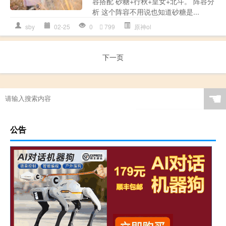
容搭配 砂糖+行秋+皇女+北斗。 阵容分
析 这个阵容不用说也知道砂糖是...
sby
02-25
0
799
原神ol
下一页
☚
公告