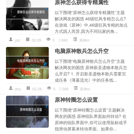
原神怎么获得专精属性
以下围绕“原神怎么获得专精属性”主题
解决网友的困惑 46级狂风专精怎么点?
在游戏《原神》中,46级狂风专精的加点
方式因人而异,因为不同玩家的角...
ysz
02-26
0
840
原神ol
电脑原神散兵怎么升空
以下围绕“电脑原神散兵怎么升空”主题
解决网友的困惑 原神新圣遗物本散兵怎
么开启? 1. 开启新圣遗物本散兵需要完
成任务《薄暮流光》中的任务线...
dny
02-26
0
568
原神ol
原神转圈怎么设置
以下围绕“原神转圈怎么设置”主题解决
网友的困惑 原神组队界面如何转动? 在
原神的组队界面中,你可以使用鼠标或手
指滑动屏幕来转动界面。如果你...