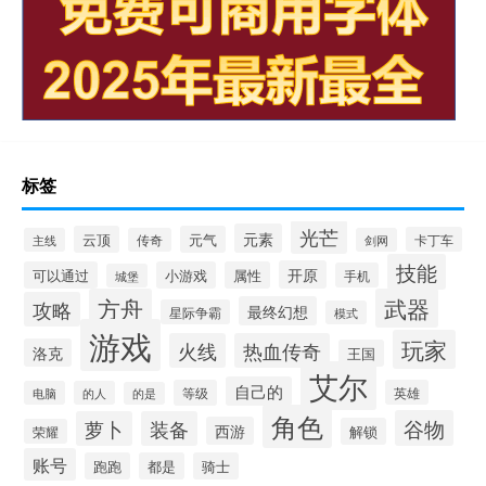
标签
光芒
元素
云顶
元气
卡丁车
主线
传奇
剑网
技能
开原
可以通过
小游戏
属性
手机
城堡
方舟
武器
攻略
最终幻想
星际争霸
模式
游戏
玩家
火线
热血传奇
洛克
王国
艾尔
自己的
等级
英雄
电脑
的人
的是
角色
谷物
萝卜
装备
西游
解锁
荣耀
账号
跑跑
都是
骑士