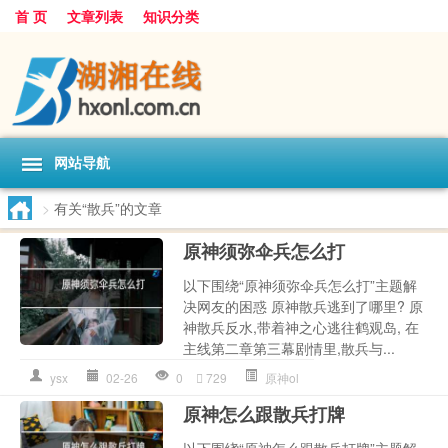
首 页
文章列表
知识分类
网站导航
>
有关“散兵”的文章
原神须弥伞兵怎么打
以下围绕“原神须弥伞兵怎么打”主题解
决网友的困惑 原神散兵逃到了哪里? 原
神散兵反水,带着神之心逃往鹤观岛, 在
主线第二章第三幕剧情里,散兵与...
ysx
02-26
0
729
原神ol
原神怎么跟散兵打牌