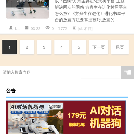
以下围绕“方舟生存进化大树平台”主题
解决网友的困惑 方舟生存进化树屋平台
怎么放? 《方舟生存进化》进化书屋平
台的放置方法要掌握技巧,放置的...
fzs
03-22
0
772
[db:栏目]
1
2
3
4
5
下一页
尾页
☚
公告