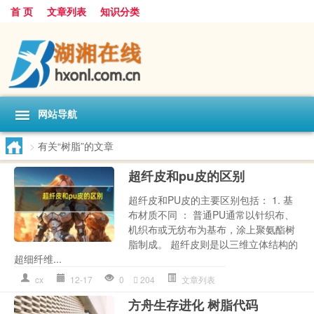
首 页
文章列表
知识分类
网站导航
>
有关“树脂”的文章
超纤皮和pu皮的区别
超纤皮和PU皮的主要区别包括： 1. 基
布材质不同 ： 普通PU通常以针织布、
机织布或无纺布为基布，涂上聚氨酯树
脂制成。 超纤皮则是以三维立体结构的
超细纤维...
cx
12-17
0
204
文章列表
方舟生存进化 树脂代码