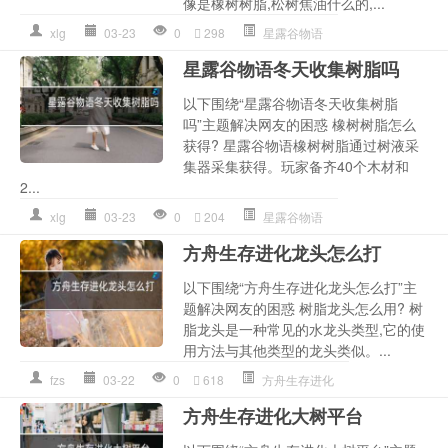
像是橡树树脂,松树焦油什么的,...
xlg
03-23
0
298
星露谷物语
星露谷物语冬天收集树脂吗
以下围绕“星露谷物语冬天收集树脂
吗”主题解决网友的困惑 橡树树脂怎么
获得? 星露谷物语橡树树脂通过树液采
集器采集获得。玩家备齐40个木材和
2...
xlg
03-23
0
204
星露谷物语
方舟生存进化龙头怎么打
以下围绕“方舟生存进化龙头怎么打”主
题解决网友的困惑 树脂龙头怎么用? 树
脂龙头是一种常见的水龙头类型,它的使
用方法与其他类型的龙头类似。...
fzs
03-22
0
618
方舟生存进化
方舟生存进化大树平台