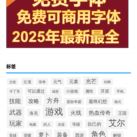
标签
光芒
元素
云顶
元气
主线
传奇
剑网
开原
可以通过
小游戏
属性
卡丁车
手机
城堡
方舟
技能
攻略
最终幻想
星际争霸
模式
游戏
武器
火线
热血传奇
洛克
王国
艾尔
玩家
自己的
等级
电脑
的人
的是
角色
萝卜
装备
西游
解锁
英雄
荣耀