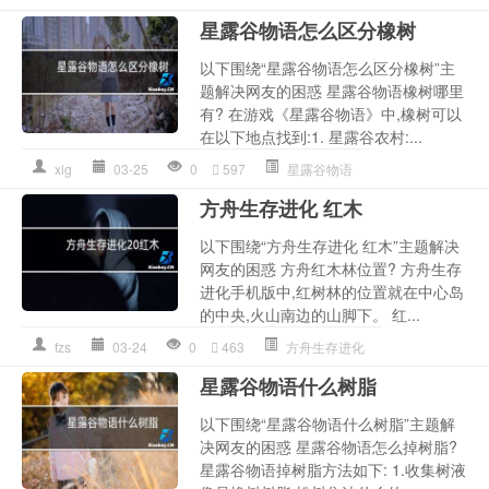
星露谷物语怎么区分橡树
以下围绕“星露谷物语怎么区分橡树”主
题解决网友的困惑 星露谷物语橡树哪里
有? 在游戏《星露谷物语》中,橡树可以
在以下地点找到:1. 星露谷农村:...
xlg
03-25
0
597
星露谷物语
方舟生存进化 红木
以下围绕“方舟生存进化 红木”主题解决
网友的困惑 方舟红木林位置? 方舟生存
进化手机版中,红树林的位置就在中心岛
的中央,火山南边的山脚下。 红...
fzs
03-24
0
463
方舟生存进化
星露谷物语什么树脂
以下围绕“星露谷物语什么树脂”主题解
决网友的困惑 星露谷物语怎么掉树脂?
星露谷物语掉树脂方法如下: 1.收集树液