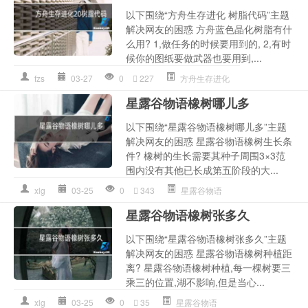
以下围绕“方舟生存进化 树脂代码”主题
解决网友的困惑 方舟蓝色晶化树脂有什
么用? 1,做任务的时候要用到的, 2,有时
候你的图纸要做武器也要用到,...
fzs
03-27
0
227
方舟生存进化
星露谷物语橡树哪儿多
以下围绕“星露谷物语橡树哪儿多”主题
解决网友的困惑 星露谷物语橡树生长条
件? 橡树的生长需要其种子周围3×3范
围内没有其他已长成第五阶段的大...
xlg
03-25
0
343
星露谷物语
星露谷物语橡树张多久
以下围绕“星露谷物语橡树张多久”主题
解决网友的困惑 星露谷物语橡树种植距
离? 星露谷物语橡树种植,每一棵树要三
乘三的位置,湖不影响,但是当心...
xlg
03-25
0
35
星露谷物语