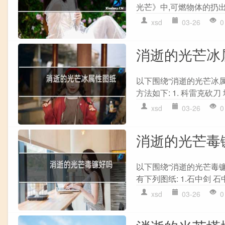
光芒》中,可燃物体的扔出方
xsd
03-26
0
消逝的光芒冰
以下围绕“消逝的光芒冰
方法如下: 1. 科雷克砍刀
xsd
03-26
0
消逝的光芒毒
以下围绕“消逝的光芒毒镰
有下列图纸: 1.石中剑 石
xsd
03-26
0