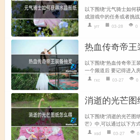
以下围绕“元气骑士如何获
成游戏中的任务或者挑战可
yrr
03-28
0
热血传奇帝王
以下围绕“热血传奇帝王装
一个频道后 要记得进入房间
rxc
03-27
0
消逝的光芒图
以下围绕“消逝的光芒图
芒》中,可以通过以下方式获得
xsd
03-27
0