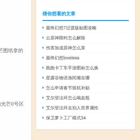
猜你想看的文章
最终幻想7过渡版贴图攻略
云原神限时怎么解除
伤害加成原神怎么算
芒图纸拿的
最终幻想loveless
跑跑卡丁车手游图标怎么换
星露谷物语渔民嘴在哪
怎么申请春节留杭补贴
艾尔登法环怎么喝血瓶
的光芒0号区
艾尔登法环去别人世界属性
保卫萝卜工厂模式34