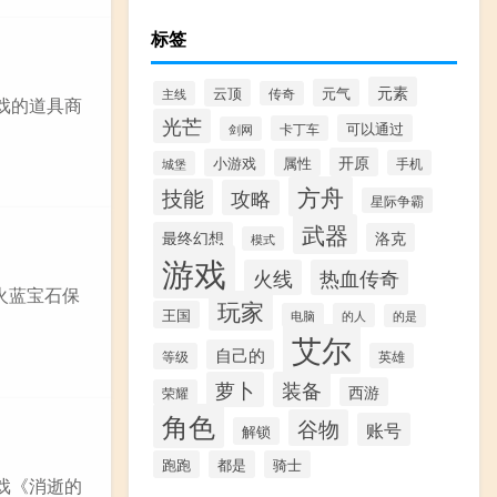
标签
元素
云顶
元气
主线
传奇
戏的道具商
光芒
可以通过
卡丁车
剑网
开原
小游戏
属性
手机
城堡
方舟
技能
攻略
星际争霸
武器
最终幻想
洛克
模式
游戏
火线
热血传奇
是火蓝宝石保
玩家
王国
电脑
的人
的是
艾尔
自己的
等级
英雄
萝卜
装备
西游
荣耀
角色
谷物
账号
解锁
跑跑
都是
骑士
戏《消逝的