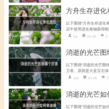
方舟生存进化
以下围绕“方舟生存进化
店中使用进化卷轴获得呢 
fzs
03-26
0
消逝的光芒图
以下围绕“消逝的光芒图纸
卫者。原因是火蓝宝石保卫
xsd
03-26
0
消逝的光芒如
以下围绕“消逝的光芒如