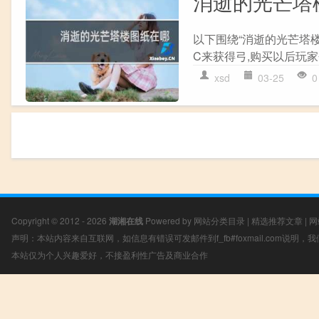
消逝的光芒塔
以下围绕“消逝的光芒塔楼
C来获得弓,购买以后玩家会
xsd
03-25
0
Copyright © 2012 - 2026
湖湘在线
Powered by
网站分类目录
|
精选推荐文章
|
网
声明：本站内容来自互联网，如信息有错误可发邮件到f_fb#foxmail.com说明
本站仅为个人兴趣爱好，不接盈利性广告及商业合作