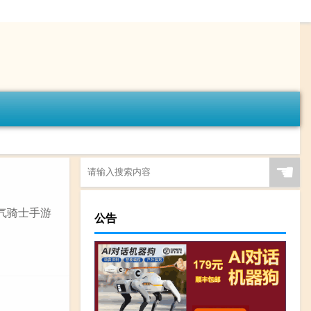
☚
气骑士手游
公告