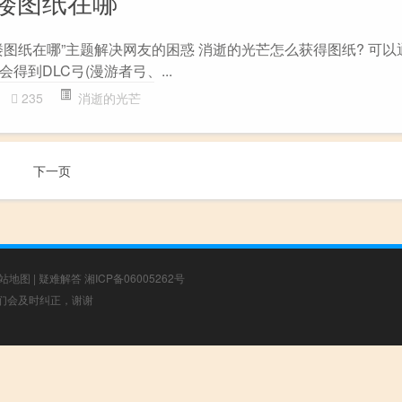
楼图纸在哪
图纸在哪”主题解决网友的困惑 消逝的光芒怎么获得图纸? 可以
得到DLC弓(漫游者弓、...
235
消逝的光芒
下一页
站地图
|
疑难解答
湘ICP备06005262号
，我们会及时纠正，谢谢