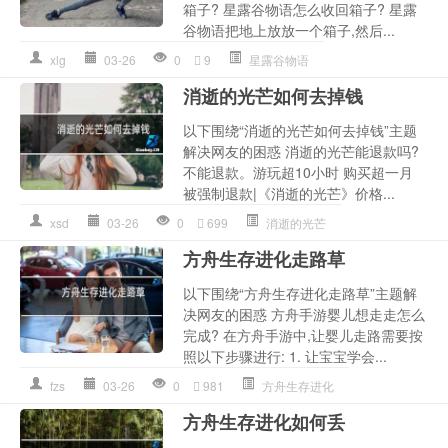
箱子? 星露谷物语怎么收回箱子? 星露
谷物语把地上放放一个箱子,然后...
xlg
03-26
0
9
星露谷物语
消逝的光芒如何去掉钱
以下围绕“消逝的光芒如何去掉钱”主题
解决网友的困惑 消逝的光芒能退款吗?
不能退款。游玩超10小时 购买超一月
被强制退款|《消逝的光芒》价格...
xsd
03-26
0
699
消逝的光芒
方舟生存进化走路草
以下围绕“方舟生存进化走路草”主题解
决网友的困惑 方舟手游婴儿想走走怎么
完成? 在方舟手游中,让婴儿走路需要按
照以下步骤进行: 1. 让宝宝学会...
fzs
03-26
0
981
方舟生存进化
方舟生存进化如何丢