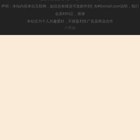
声明：本站内容来自互联网，如信息有错误可发邮件到f_fb#foxmail.com说明，我们
会及时纠正，谢谢
本站仅为个人兴趣爱好，不接盈利性广告及商业合作
小男孩