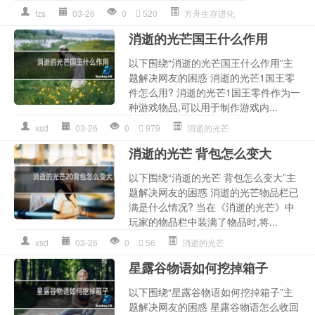
fzs
03-26
0
520
方舟生存进化
消逝的光芒国王什么作用
以下围绕“消逝的光芒国王什么作用”主
题解决网友的困惑 消逝的光芒1国王零
件怎么用? 消逝的光芒1国王零件作为一
种游戏物品,可以用于制作游戏内...
xsd
03-26
0
979
消逝的光芒
消逝的光芒 背包怎么变大
以下围绕“消逝的光芒 背包怎么变大”主
题解决网友的困惑 消逝的光芒物品栏已
满是什么情况? 当在《消逝的光芒》中
玩家的物品栏中装满了物品时,将...
xsd
03-26
0
56
消逝的光芒
星露谷物语如何挖掉箱子
以下围绕“星露谷物语如何挖掉箱子”主
题解决网友的困惑 星露谷物语怎么收回