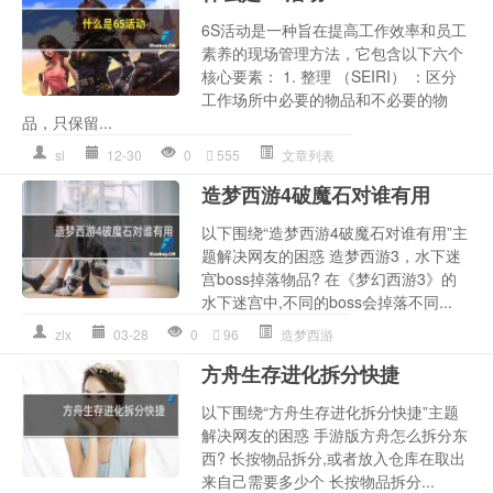
6S活动是一种旨在提高工作效率和员工
素养的现场管理方法，它包含以下六个
核心要素： 1. 整理 （SEIRI） ：区分
工作场所中必要的物品和不必要的物
品，只保留...
sl
12-30
0
555
文章列表
造梦西游4破魔石对谁有用
以下围绕“造梦西游4破魔石对谁有用”主
题解决网友的困惑 造梦西游3，水下迷
宫boss掉落物品? 在《梦幻西游3》的
水下迷宫中,不同的boss会掉落不同...
zlx
03-28
0
96
造梦西游
方舟生存进化拆分快捷
以下围绕“方舟生存进化拆分快捷”主题
解决网友的困惑 手游版方舟怎么拆分东
西? 长按物品拆分,或者放入仓库在取出
来自己需要多少个 长按物品拆分...