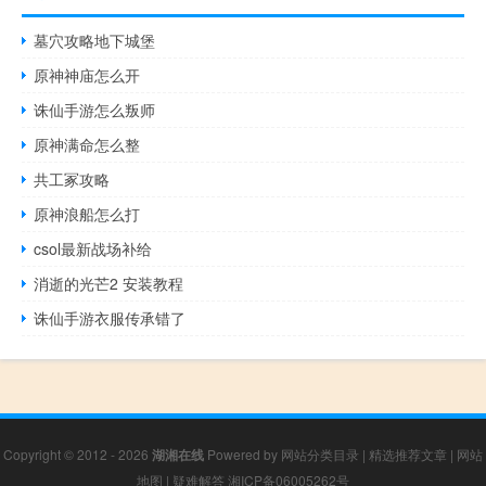
墓穴攻略地下城堡
原神神庙怎么开
诛仙手游怎么叛师
原神满命怎么整
共工冢攻略
原神浪船怎么打
csol最新战场补给
消逝的光芒2 安装教程
诛仙手游衣服传承错了
Copyright © 2012 - 2026
湖湘在线
Powered by
网站分类目录
|
精选推荐文章
|
网站
地图
|
疑难解答
湘ICP备06005262号