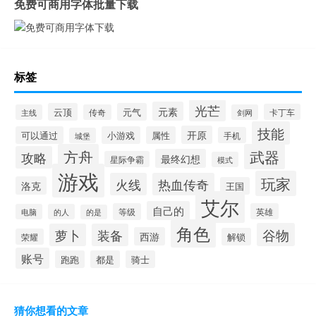
免费可商用字体批量下载
标签
光芒
元素
云顶
元气
卡丁车
主线
传奇
剑网
技能
开原
可以通过
小游戏
属性
手机
城堡
方舟
武器
攻略
最终幻想
星际争霸
模式
游戏
玩家
火线
热血传奇
洛克
王国
艾尔
自己的
等级
英雄
电脑
的人
的是
角色
谷物
萝卜
装备
西游
解锁
荣耀
账号
跑跑
都是
骑士
猜你想看的文章