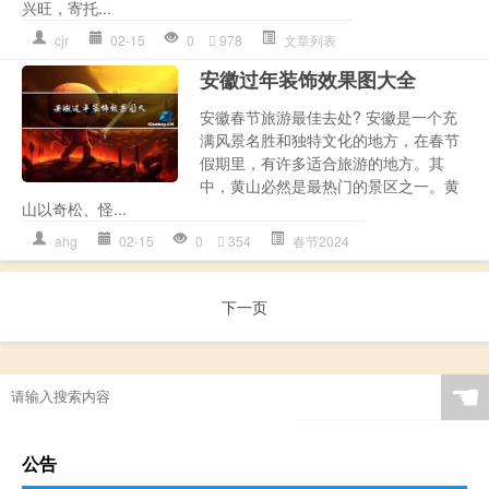
兴旺，寄托...
cjr
02-15
0
978
文章列表
安徽过年装饰效果图大全
安徽春节旅游最佳去处? 安徽是一个充
满风景名胜和独特文化的地方，在春节
假期里，有许多适合旅游的地方。其
中，黄山必然是最热门的景区之一。黄
山以奇松、怪...
ahg
02-15
0
354
春节2024
下一页
☚
公告