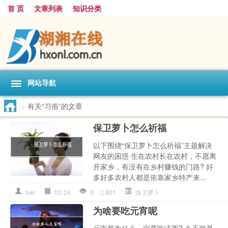
首 页
文章列表
知识分类
网站导航
>
有关“习俗”的文章
保卫萝卜怎么祈福
以下围绕“保卫萝卜怎么祈福”主题解决
网友的困惑 生在农村长在农村，不愿离
开家乡，有没有在乡村赚钱的门路? 好
多好多农村人都是依靠家乡特产来...
bwl
03-24
0
801
保卫萝卜
为啥要吃元宵呢