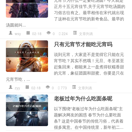
元宵节为什么一定要吃汤圆? 今天就是
正月十五元宵佳节,关于元宵节吃汤圆的
习俗古往有之。最早相传在宋代就出现
了这种在元宵节吃的新奇食品。最早的
汤圆就叫...
wsy
02-18
0
224
文章列表
只有元宵节才能吃元宵吗
说到元宵，大家是不是觉得它只能在元
宵节吃？其实不然哦！元旦、冬至甚至
赶集回来，都能来上一盘煮得软糯香甜
的元宵，象征团圆和甜蜜。你要是只在
元宵节吃，...
zyy
02-18
0
773
文章列表
老板过年为什么吃面条呢
以下围绕“老板过年为什么吃面条呢”主
题解决网友的困惑 春节为什么要吃面
条? 这是中国春节的传统习俗，代表着
很多寓意。在中国传统里，新年初二...