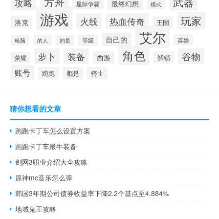
方舟
武器
攻略
最终幻想
星际争霸
模式
游戏
玩家
火线
热血传奇
洛克
王国
艾尔
自己的
等级
英雄
电脑
的人
的是
角色
谷物
萝卜
装备
西游
解锁
荣耀
账号
跑跑
都是
骑士
猜你想看的文章
跑跑卡丁车怎么设置方案
跑跑卡丁车最牛装备
剑网3职业介绍大全攻略
原神mc音乐怎么弹
韩国3年期公司债券收益率下降2.2个基点至4.884%
地域鬼王攻略