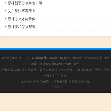
原神新手怎么角色升级
艾尔登法环哪天上
原神怎么才能录像
原神安柏怎么配音
Copyright © 2012 - 2026
湖湘在线
Powered by
网站分类目录
|
精选推荐文章
|
网站
地图
|
疑难解答
湘ICP备06005262号
声明：本站内容来自互联网，如信息有错误可发邮件到f_fb#foxmail.com说明，我们
会及时纠正，谢谢
本站仅为个人兴趣爱好，不接盈利性广告及商业合作
小男孩